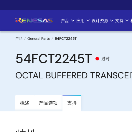
跳
转
到
产品
应用
设计资源
支持
Main
主
要
navigation
内
产品
General Parts
54FCT2245T
容
面
54FCT2245T
过时
包
OCTAL BUFFERED TRANSCE
屑
概述
产品选项
支持