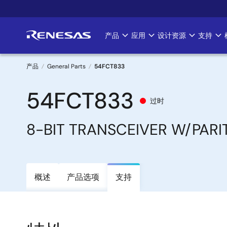
跳
转
到
产品
应用
设计资源
支持
Main
主
要
navigation
内
产品
General Parts
54FCT833
容
面
54FCT833
过时
包
8-BIT TRANSCEIVER W/PARI
屑
概述
产品选项
支持