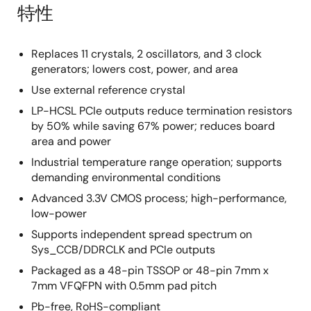
特性
Replaces 11 crystals, 2 oscillators, and 3 clock
generators; lowers cost, power, and area
Use external reference crystal
LP-HCSL PCIe outputs reduce termination resistors
by 50% while saving 67% power; reduces board
area and power
Industrial temperature range operation; supports
demanding environmental conditions
Advanced 3.3V CMOS process; high-performance,
low-power
Supports independent spread spectrum on
Sys_CCB/DDRCLK and PCIe outputs
Packaged as a 48-pin TSSOP or 48-pin 7mm x
7mm VFQFPN with 0.5mm pad pitch
Pb-free, RoHS-compliant