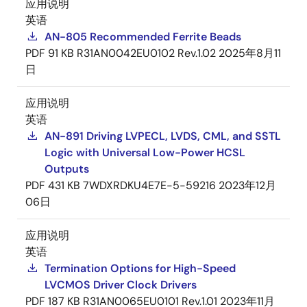
应用说明
英语
AN-805 Recommended Ferrite Beads
PDF
91 KB
R31AN0042EU0102 Rev.1.02
2025年8月11
日
应用说明
英语
AN-891 Driving LVPECL, LVDS, CML, and SSTL
Logic with Universal Low-Power HCSL
Outputs
PDF
431 KB
7WDXRDKU4E7E-5-59216
2023年12月
06日
应用说明
英语
Termination Options for High-Speed
LVCMOS Driver Clock Drivers
PDF
187 KB
R31AN0065EU0101 Rev.1.01
2023年11月