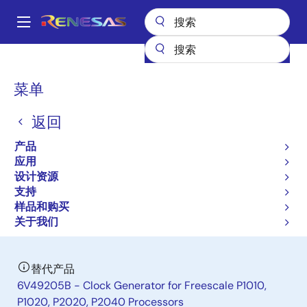
跳
转
A
到
Main
主
产品
时钟与时序
特定应用时钟
6V49205A
navigation
要
面
菜单
6V49205A
内
包
容
返回
过时
屑
Clock Generator for Freescale P10xx
产品
and P20xx System Clock with 66.66M
应用
设计资源
DDR Clock
支持
样品和购买
数据手册
关于我们
替代产品
6V49205B - Clock Generator for Freescale P1010,
P1020, P2020, P2040 Processors