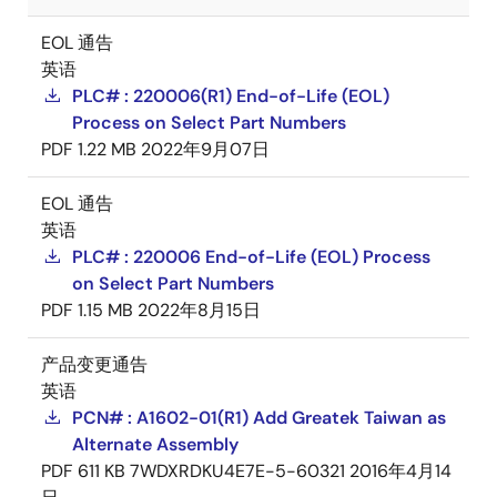
EOL 通告
英语
PLC# : 220006(R1) End-of-Life (EOL)
Process on Select Part Numbers
PDF
1.22 MB
2022年9月07日
EOL 通告
英语
PLC# : 220006 End-of-Life (EOL) Process
on Select Part Numbers
PDF
1.15 MB
2022年8月15日
产品变更通告
英语
PCN# : A1602-01(R1) Add Greatek Taiwan as
Alternate Assembly
PDF
611 KB
7WDXRDKU4E7E-5-60321
2016年4月14