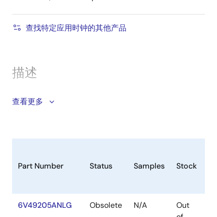
查找特定应用时钟的其他产品
描述
The 6V49205A is a main clock for Freescale P10xx
查看更多
and P20xx-based systems. It has a selectable system
CCB clock and a 66.66MHz DDRCLK. The 6V49205A
also provides LP-HCSL PCIe outputs for low power
and reduced board space.
Part Number
Status
Samples
Stock
Pa
Output Features
1 – Sys_CCB 3.3V LVCMOS output at
100M/83.33M/80M/66.66M
6V49205ANLG
Obsolete
N/A
Out
V
of