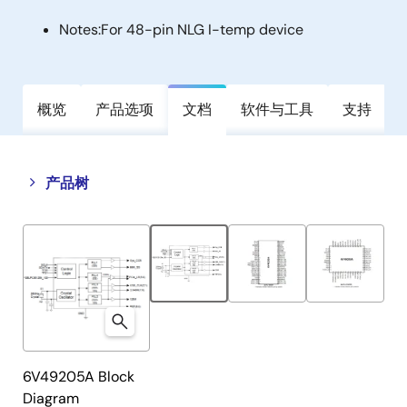
Notes:
For 48-pin NLG I-temp device
概览
产品选项
文档
软件与工具
支持
Close
Open
产品树
product
product
tree
tree
menu
menu
6V49205A Block
Diagram