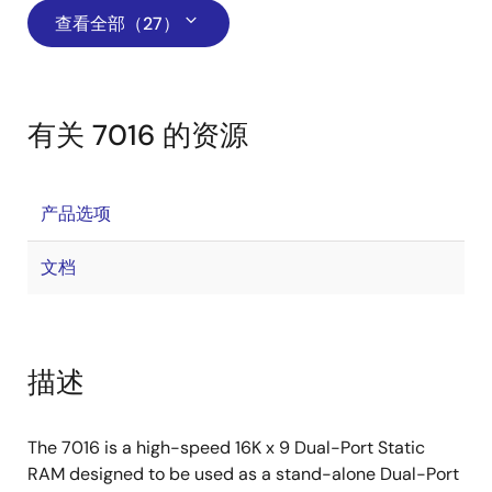
查看全部（27）
有关 7016 的资源
产品选项
文档
描述
The 7016 is a high-speed 16K x 9 Dual-Port Static
RAM designed to be used as a stand-alone Dual-Port