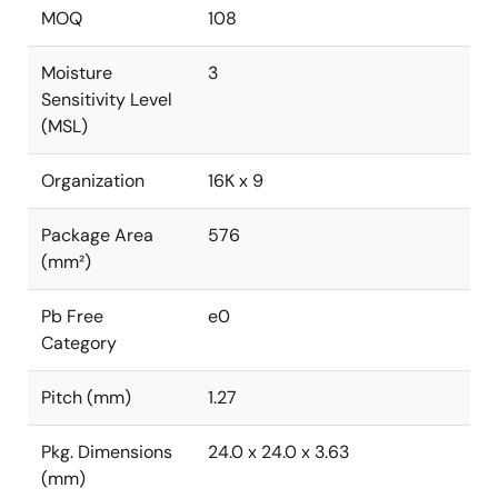
MOQ
108
Moisture
3
Sensitivity Level
(MSL)
Organization
16K x 9
Package Area
576
(mm²)
Pb Free
e0
Category
Pitch (mm)
1.27
Pkg. Dimensions
24.0 x 24.0 x 3.63
(mm)