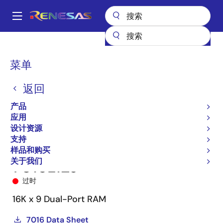
跳
转
A
到
Main
主
产品
储存器和逻辑器件
多端口存储器
异步双端口 RAM
7016
navigation
要
7016L12J
面
菜单
内
包
容
返回
屑
产品
应用
设计资源
支持
样品和购买
关于我们
7016L12J
过时
16K x 9 Dual-Port RAM
7016 Data Sheet