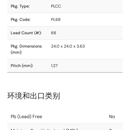
Pkg. Type:
PLCC
Pkg. Code:
PL68
Lead Count (#):
68
Pkg. Dimensions
24.0 x 24.0 x 3.63
(mm):
Pitch (mm):
1.27
环境和出口类别
Pb (Lead) Free
No