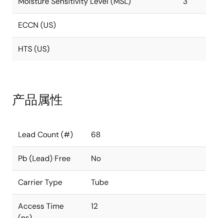
Moisture Sensitivity Level (MSL)
3
ECCN (US)
HTS (US)
产品属性
Lead Count (#)
68
Pb (Lead) Free
No
Carrier Type
Tube
Access Time
12
(ns)