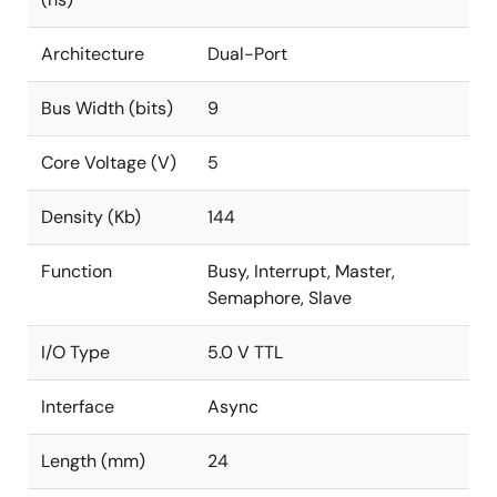
Architecture
Dual-Port
Bus Width (bits)
9
Core Voltage (V)
5
Density (Kb)
144
Function
Busy, Interrupt, Master,
Semaphore, Slave
I/O Type
5.0 V TTL
Interface
Async
Length (mm)
24