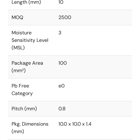
Length (mm)
10
MOQ
2500
Moisture
3
Sensitivity Level
(MSL)
Package Area
100
(mm²)
Pb Free
e0
Category
Pitch (mm)
0.8
Pkg. Dimensions
10.0 x 10.0 x 1.4
(mm)