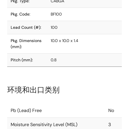
Pkg. Type:
CABGA
Pkg. Code:
BF100
Lead Count (#):
100
Pkg. Dimensions
10.0 x 10.0 x 1.4
(mm):
Pitch (mm):
0.8
环境和出口类别
Pb (Lead) Free
No
Moisture Sensitivity Level (MSL)
3