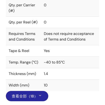
Qty. per Carrier
0
(#)
Qty. per Reel (#)
0
Requires Terms
Does not require acceptance
and Conditions
of Terms and Conditions
Tape & Reel
Yes
Temp. Range (°C)
-40 to 85°C
Thickness (mm)
1.4
Width (mm)
10
查看全部（18）