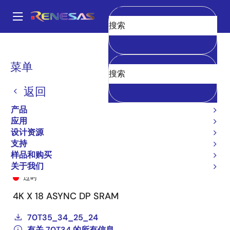
跳
转
A
到
Main
清空
主
产品
General Parts
70T34
70T34S25BFI8
navigation
要
面
菜单
内
包
容
返回
屑
产品
应用
设计资源
支持
样品和购买
70T34S25BFI8
关于我们
过时
4K X 18 ASYNC DP SRAM
70T35_34_25_24
有关 70T34 的所有信息