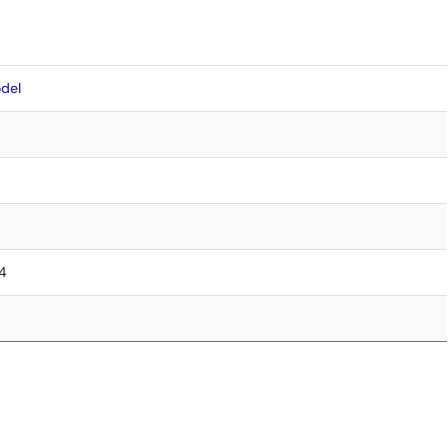
del
.4