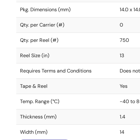
Pkg. Dimensions (mm)
14.0 x 14.
Qty. per Carrier (#)
0
Qty. per Reel (#)
750
Reel Size (in)
13
Requires Terms and Conditions
Does not
Tape & Reel
Yes
Temp. Range (°C)
-40 to 8
Thickness (mm)
1.4
Width (mm)
14