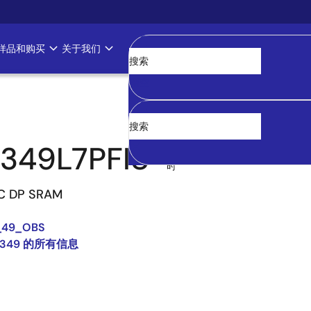
样品和购买
关于我们
清空
349L7PFI8
过
时
NC DP SRAM
_49_OBS
9349 的所有信息