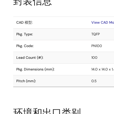
封装信息
CAD 模型:
View CAD Mo
Pkg. Type:
TQFP
Pkg. Code:
PN100
Lead Count (#):
100
Pkg. Dimensions (mm):
14.0 x 14.0 x 1
Pitch (mm):
0.5
环境和出口类别