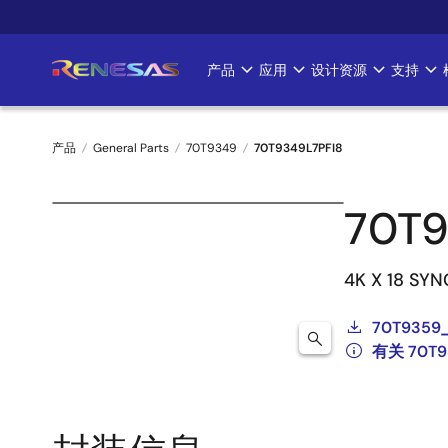
跳
转
到
产品
应用
设计资源
支持
Main
主
要
navigation
内
产品
General Parts
70T9349
70T9349L7PFI8
容
面
70T9
包
屑
4K X 18 SY
70T9359
有关 70T