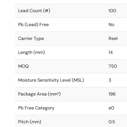
Lead Count (#)
100
Pb (Lead) Free
No
Carrier Type
Reel
Length (mm)
14
MOQ
750
Moisture Sensitivity Level (MSL)
3
Package Area (mm²)
196
Pb Free Category
e0
Pitch (mm)
0.5