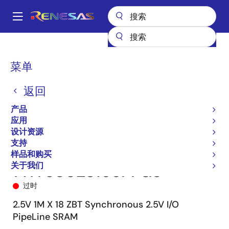
跳
转
A
到
Main
主
产品
储存器和逻辑器件
SRAM
零总线反转（ZBT）
71T75802
navigation
要
71T75802S166PFG8
面
菜单
内
包
容
返回
屑
产品
应用
设计资源
支持
样品和购买
关于我们
71T75802S166PFG8
过时
2.5V 1M X 18 ZBT Synchronous 2.5V I/O
PipeLine SRAM