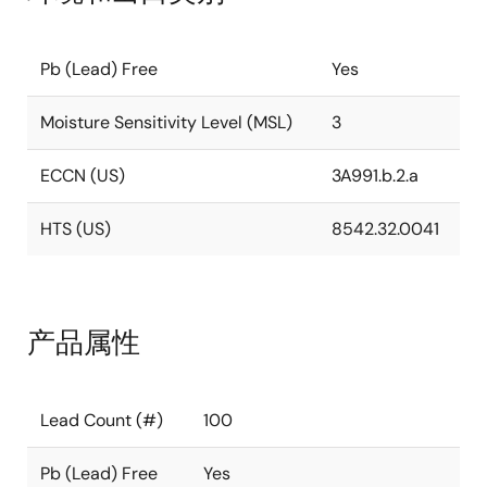
Pb (Lead) Free
Yes
Moisture Sensitivity Level (MSL)
3
ECCN (US)
3A991.b.2.a
HTS (US)
8542.32.0041
产品属性
Lead Count (#)
100
Pb (Lead) Free
Yes