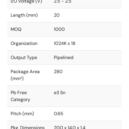
I/O Voltage (V)
2.5 - 2.5
Length (mm)
20
MOQ
1000
Organization
1024K x 18
Output Type
Pipelined
Package Area
280
(mm²)
Pb Free
e3 Sn
Category
Pitch (mm)
0.65
Pkg. Dimensions
20.0 x 14.0 x 1.4