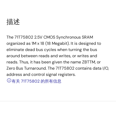
描述
The 71T75802 2.5V CMOS Synchronous SRAM
organized as 1M x 18 (18 Megabit). It is designed to
eliminate dead bus cycles when turning the bus
around between reads and writes, or writes and
reads. Thus, it has been given the name ZBTTM, or
Zero Bus Turnaround. The 71T75802 contains data I/O,
address and control signal registers.
有关 71T75802 的所有信息