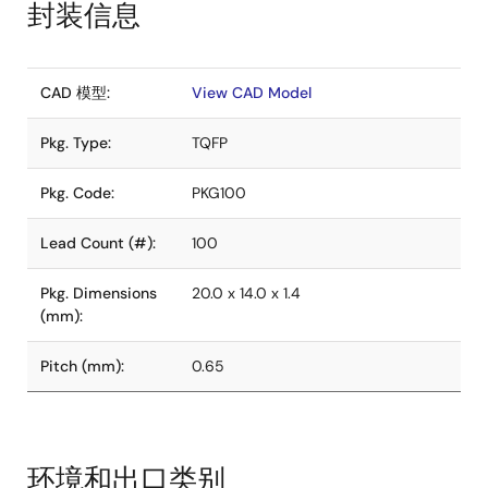
封装信息
CAD 模型:
View CAD Model
Pkg. Type:
TQFP
Pkg. Code:
PKG100
Lead Count (#):
100
Pkg. Dimensions
20.0 x 14.0 x 1.4
(mm):
Pitch (mm):
0.65
环境和出口类别