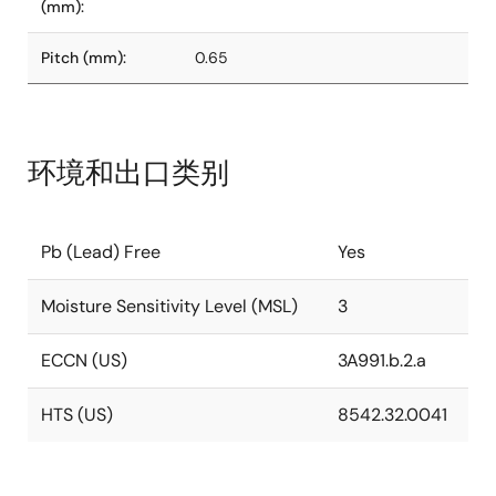
(mm):
Pitch (mm):
0.65
环境和出口类别
Pb (Lead) Free
Yes
Moisture Sensitivity Level (MSL)
3
ECCN (US)
3A991.b.2.a
HTS (US)
8542.32.0041