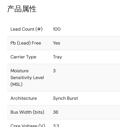
产品属性
Lead Count (#)
100
Pb (Lead) Free
Yes
Carrier Type
Tray
Moisture
3
Sensitivity Level
(MSL)
Architecture
Synch Burst
Bus Width (bits)
36
Core Voltage (V)
3.3