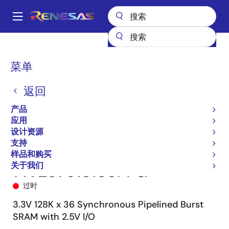
跳
转
A
到
Main
主
产品
储存器和逻辑器件
SRAM
同步突发
71V25761
navigation
要
71V25761S183PFG
面
菜单
内
包
容
返回
屑
产品
应用
设计资源
支持
样品和购买
关于我们
71V25761S183PFG
过时
3.3V 128K x 36 Synchronous Pipelined Burst
SRAM with 2.5V I/O