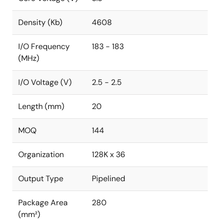
Density (Kb)
4608
I/O Frequency
183 - 183
(MHz)
I/O Voltage (V)
2.5 - 2.5
Length (mm)
20
MOQ
144
Organization
128K x 36
Output Type
Pipelined
Package Area
280
(mm²)