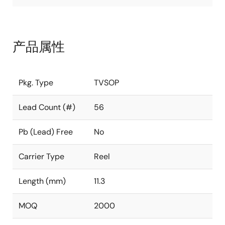
产品属性
Pkg. Type
TVSOP
Lead Count (#)
56
Pb (Lead) Free
No
Carrier Type
Reel
Length (mm)
11.3
MOQ
2000