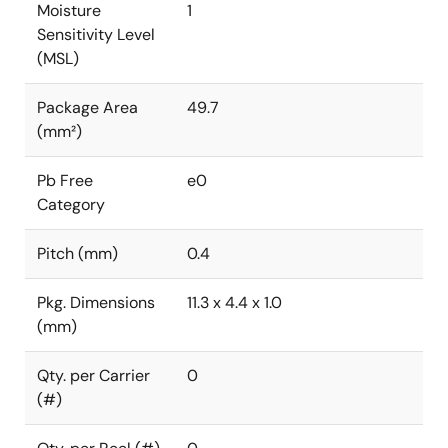
Moisture
1
Sensitivity Level
(MSL)
Package Area
49.7
(mm²)
Pb Free
e0
Category
Pitch (mm)
0.4
Pkg. Dimensions
11.3 x 4.4 x 1.0
(mm)
Qty. per Carrier
0
(#)