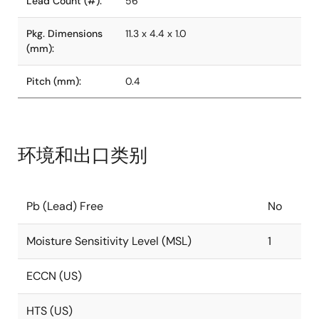
Lead Count (#):
56
Pkg. Dimensions
11.3 x 4.4 x 1.0
(mm):
Pitch (mm):
0.4
环境和出口类别
Pb (Lead) Free
No
Moisture Sensitivity Level (MSL)
1
ECCN (US)
HTS (US)