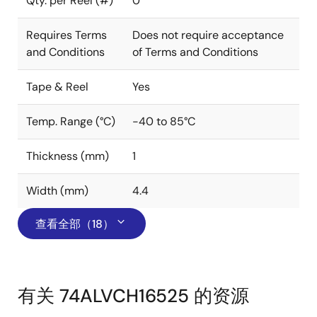
Qty. per Reel (#)
0
Requires Terms
Does not require acceptance
and Conditions
of Terms and Conditions
Tape & Reel
Yes
Temp. Range (°C)
-40 to 85°C
Thickness (mm)
1
Width (mm)
4.4
查看全部（18）
有关 74ALVCH16525 的资源