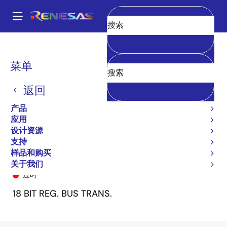
跳
转
A
到
Main
清空
主
产品
General Parts
74ALVCH16525
74ALVCH16525PF8
navigation
要
面
菜单
内
包
容
返回
屑
产品
应用
设计资源
支持
样品和购买
74ALVCH16525PF8
关于我们
过时
18 BIT REG. BUS TRANS.