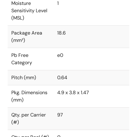
Moisture
1
Sensitivity Level
(MSL)
Package Area
18.6
(mm²)
Pb Free
e0
Category
Pitch (mm)
0.64
Pkg. Dimensions
4.9 x 3.8 x 1.47
(mm)
Qty. per Carrier
97
(#)