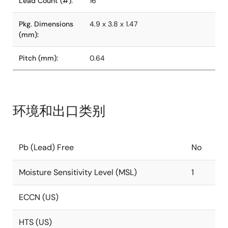
Lead Count (#):
16
Pkg. Dimensions
4.9 x 3.8 x 1.47
(mm):
Pitch (mm):
0.64
环境和出口类别
Pb (Lead) Free
No
Moisture Sensitivity Level (MSL)
1
ECCN (US)
HTS (US)