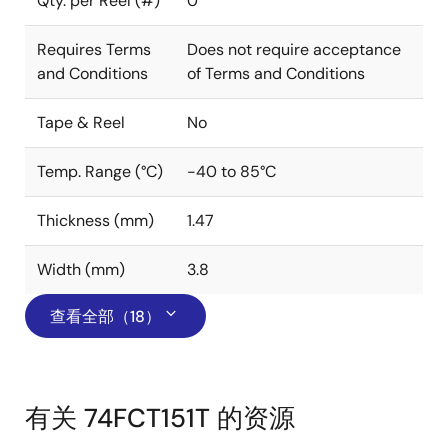
Qty. per Reel (#)
0
Requires Terms
Does not require acceptance
and Conditions
of Terms and Conditions
Tape & Reel
No
Temp. Range (°C)
-40 to 85°C
Thickness (mm)
1.47
Width (mm)
3.8
查看全部（18）
有关 74FCT151T 的资源