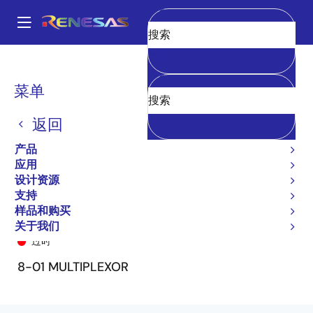
跳
转
A
到
Main
清空
主
产品
General Parts
74FCT151T
74FCT151CTQ
navigation
要
面
菜单
内
包
容
返回
屑
产品
应用
设计资源
支持
样品和购买
74FCT151CTQ
关于我们
过时
8-01 MULTIPLEXOR