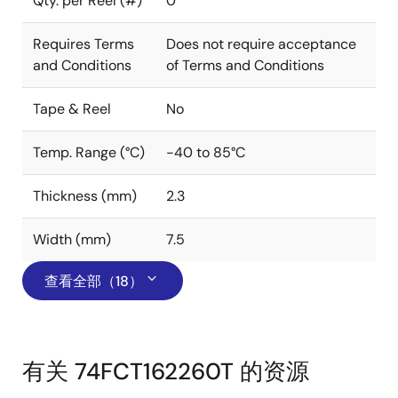
Qty. per Reel (#)
0
Requires Terms
Does not require acceptance
and Conditions
of Terms and Conditions
Tape & Reel
No
Temp. Range (°C)
-40 to 85°C
Thickness (mm)
2.3
Width (mm)
7.5
查看全部（18）
有关 74FCT162260T 的资源