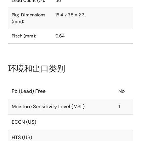
Lead Count (#):
56
Pkg. Dimensions
18.4 x 7.5 x 2.3
(mm):
Pitch (mm):
0.64
环境和出口类别
Pb (Lead) Free
No
Moisture Sensitivity Level (MSL)
1
ECCN (US)
HTS (US)