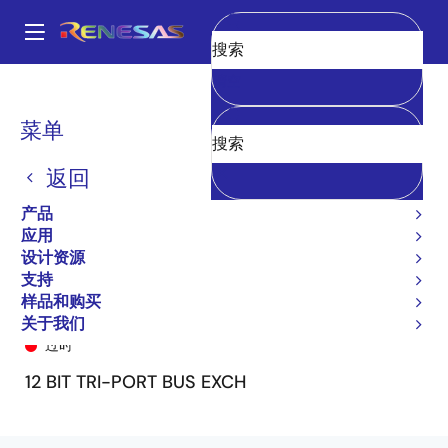
跳
转
A
到
Main
清空
主
产品
General Parts
74FCT162260T
74FCT162260ATPV
navigation
要
面
菜单
内
包
容
返回
屑
产品
应用
设计资源
支持
样品和购买
74FCT162260ATPV
关于我们
过时
12 BIT TRI-PORT BUS EXCH