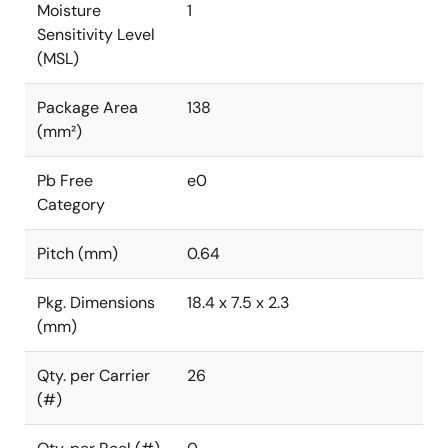
Moisture
1
Sensitivity Level
(MSL)
Package Area
138
(mm²)
Pb Free
e0
Category
Pitch (mm)
0.64
Pkg. Dimensions
18.4 x 7.5 x 2.3
(mm)
Qty. per Carrier
26
(#)