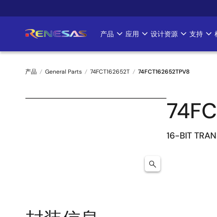
跳
转
到
产品
应用
设计资源
支持
Main
主
要
navigation
内
产品
General Parts
74FCT162652T
74FCT162652TPV8
容
面
74FC
包
屑
16-BIT TRA