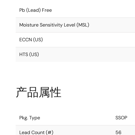
Pb (Lead) Free
Moisture Sensitivity Level (MSL)
ECCN (US)
HTS (US)
产品属性
Pkg. Type
SSOP
Lead Count (#)
56