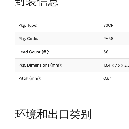
封装信息
Pkg. Type:
SSOP
Pkg. Code:
PV56
Lead Count (#):
56
Pkg. Dimensions (mm):
18.4 x 7.5 x 2.
Pitch (mm):
0.64
环境和出口类别