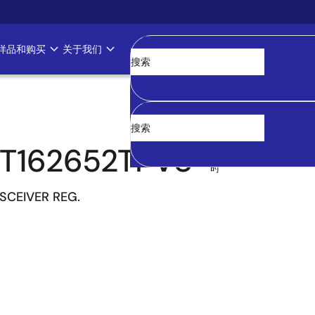
样品和购买
关于我们
清空
T162652TPV8
过
时
NSCEIVER REG.