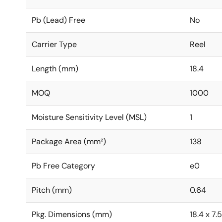
Pb (Lead) Free
No
Carrier Type
Reel
Length (mm)
18.4
MOQ
1000
Moisture Sensitivity Level (MSL)
1
Package Area (mm²)
138
Pb Free Category
e0
Pitch (mm)
0.64
Pkg. Dimensions (mm)
18.4 x 7.5