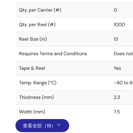
Qty. per Carrier (#)
0
Qty. per Reel (#)
1000
Reel Size (in)
13
Requires Terms and Conditions
Does not
Tape & Reel
Yes
Temp. Range (°C)
-40 to 8
Thickness (mm)
2.3
Width (mm)
7.5
查看全部（19）