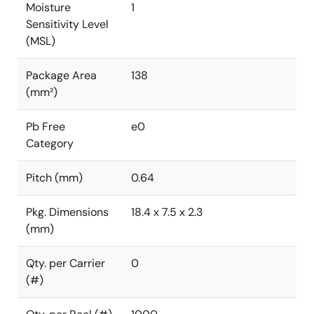
Moisture
1
Sensitivity Level
(MSL)
Package Area
138
(mm²)
Pb Free
e0
Category
Pitch (mm)
0.64
Pkg. Dimensions
18.4 x 7.5 x 2.3
(mm)
Qty. per Carrier
0
(#)