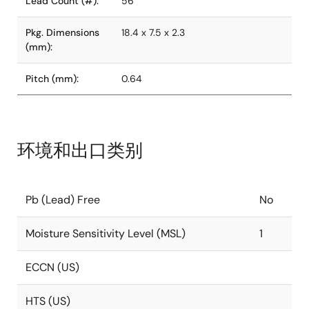
Lead Count (#):
56
Pkg. Dimensions
18.4 x 7.5 x 2.3
(mm):
Pitch (mm):
0.64
环境和出口类别
Pb (Lead) Free
No
Moisture Sensitivity Level (MSL)
1
ECCN (US)
HTS (US)