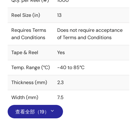
Qty. per Reel (#)
1000
Reel Size (in)
13
Requires Terms
Does not require acceptance
and Conditions
of Terms and Conditions
Tape & Reel
Yes
Temp. Range (°C)
-40 to 85°C
Thickness (mm)
2.3
Width (mm)
7.5
查看全部（19）