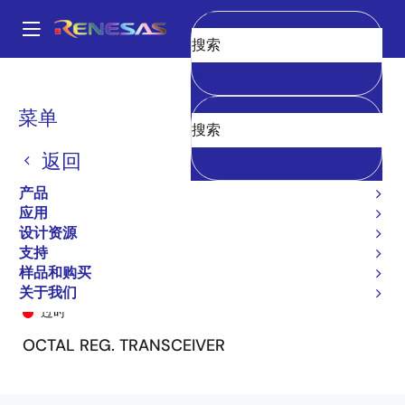
跳
转
A
到
Main
清空
主
产品
General Parts
74FCT162952T
74FCT162952CTPV8
navigation
要
面
菜单
内
包
容
返回
屑
产品
应用
设计资源
支持
样品和购买
74FCT162952CTPV8
关于我们
过时
OCTAL REG. TRANSCEIVER