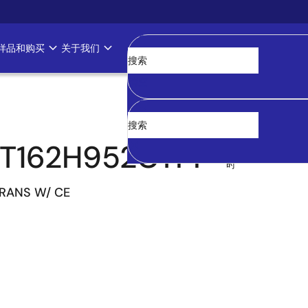
样品和购买
关于我们
清空
T162H952CTPF
过
时
TRANS W/ CE