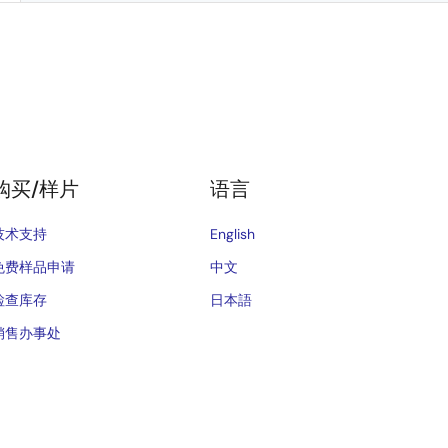
购买/样片
语言
技术支持
English
免费样品申请
中文
检查库存
日本語
销售办事处