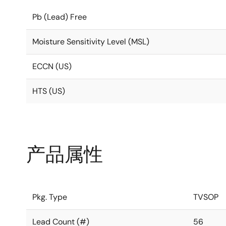
Pb (Lead) Free
Moisture Sensitivity Level (MSL)
ECCN (US)
HTS (US)
产品属性
Pkg. Type
TVSOP
Lead Count (#)
56