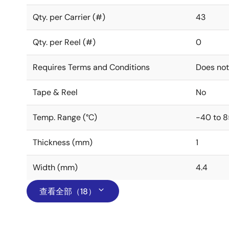
Qty. per Carrier (#)
43
Qty. per Reel (#)
0
Requires Terms and Conditions
Does not
Tape & Reel
No
Temp. Range (°C)
-40 to 8
Thickness (mm)
1
Width (mm)
4.4
查看全部（18）