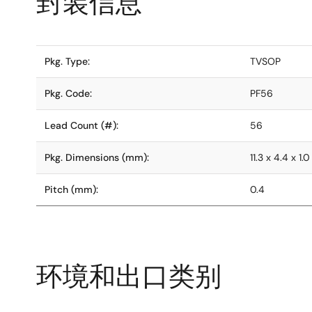
封装信息
Pkg. Type:
TVSOP
Pkg. Code:
PF56
Lead Count (#):
56
Pkg. Dimensions (mm):
11.3 x 4.4 x 1.0
Pitch (mm):
0.4
环境和出口类别