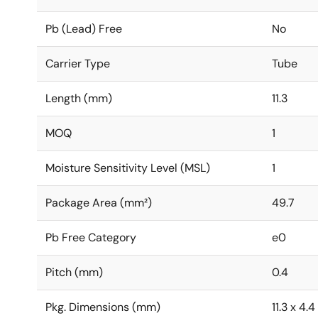
Pb (Lead) Free
No
Carrier Type
Tube
Length (mm)
11.3
MOQ
1
Moisture Sensitivity Level (MSL)
1
Package Area (mm²)
49.7
Pb Free Category
e0
Pitch (mm)
0.4
Pkg. Dimensions (mm)
11.3 x 4.4