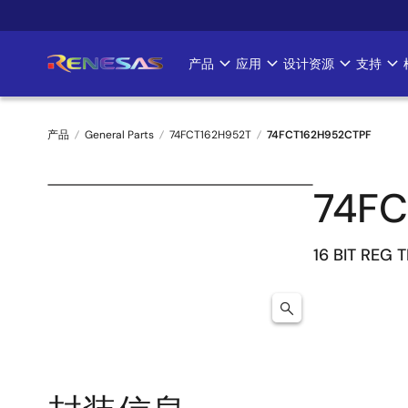
跳
转
到
产品
应用
设计资源
支持
Main
主
要
navigation
内
产品
General Parts
74FCT162H952T
74FCT162H952CTPF
容
面
74FC
包
屑
16 BIT REG 