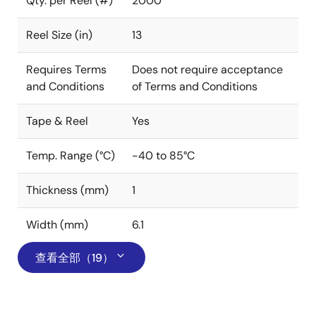
Qty. per Reel (#)
2000
Reel Size (in)
13
Requires Terms
Does not require acceptance
and Conditions
of Terms and Conditions
Tape & Reel
Yes
Temp. Range (°C)
-40 to 85°C
Thickness (mm)
1
Width (mm)
6.1
查看全部（19）