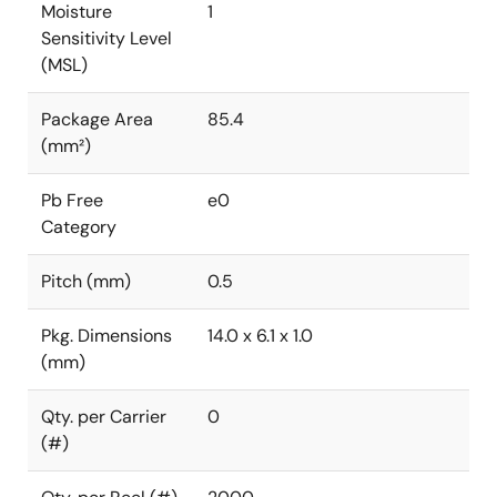
Moisture
1
Sensitivity Level
(MSL)
Package Area
85.4
(mm²)
Pb Free
e0
Category
Pitch (mm)
0.5
Pkg. Dimensions
14.0 x 6.1 x 1.0
(mm)
Qty. per Carrier
0
(#)