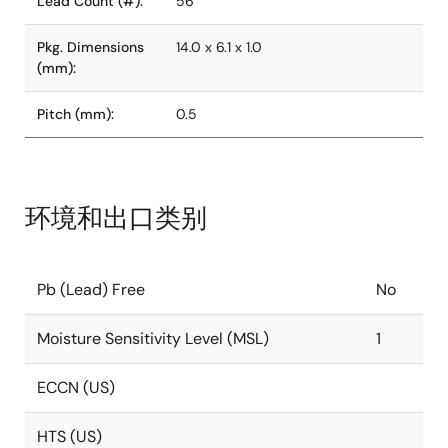
Lead Count (#):
56
Pkg. Dimensions
14.0 x 6.1 x 1.0
(mm):
Pitch (mm):
0.5
环境和出口类别
Pb (Lead) Free
No
Moisture Sensitivity Level (MSL)
1
ECCN (US)
HTS (US)