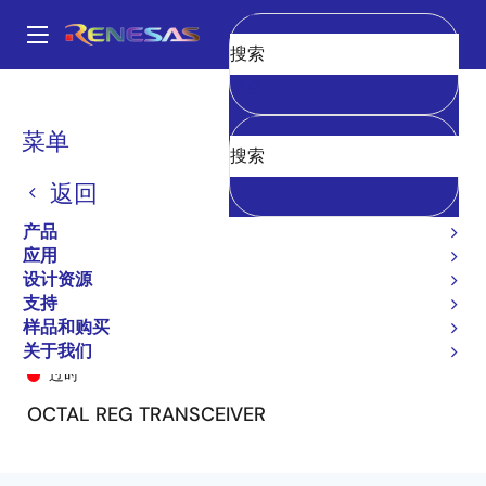
跳
转
A
到
Main
清空
主
产品
General Parts
74FCT163952
74FCT163952PA8
navigation
要
面
菜单
内
包
容
返回
屑
产品
应用
设计资源
支持
样品和购买
74FCT163952PA8
关于我们
过时
OCTAL REG TRANSCEIVER