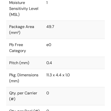
Moisture
1
Sensitivity Level
(MSL)
Package Area
49.7
(mm²)
Pb Free
e0
Category
Pitch (mm)
0.4
Pkg. Dimensions
11.3 x 4.4 x 1.0
(mm)
Qty. per Carrier
0
(#)