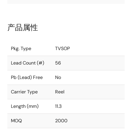
产品属性
Pkg. Type
TVSOP
Lead Count (#)
56
Pb (Lead) Free
No
Carrier Type
Reel
Length (mm)
11.3
MOQ
2000