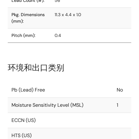
Lead Count (#):
56
Pkg. Dimensions
11.3 x 4.4 x 1.0
(mm):
Pitch (mm):
0.4
环境和出口类别
Pb (Lead) Free
No
Moisture Sensitivity Level (MSL)
1
ECCN (US)
HTS (US)