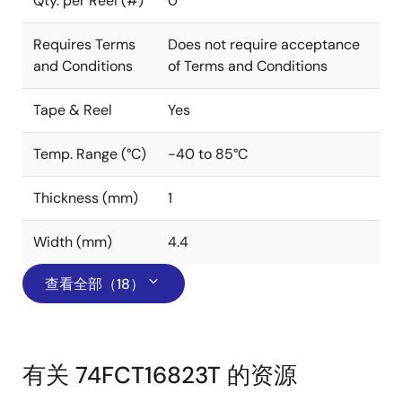
Qty. per Reel (#)
0
Requires Terms
Does not require acceptance
and Conditions
of Terms and Conditions
Tape & Reel
Yes
Temp. Range (°C)
-40 to 85°C
Thickness (mm)
1
Width (mm)
4.4
查看全部（18）
有关 74FCT16823T 的资源