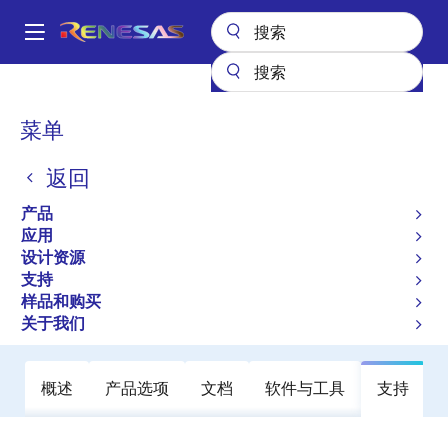
跳
转
A
到
Main
主
产品
时钟与时序
时钟分配
74FCT38072S
navigation
要
面
菜单
74FCT38072S
内
包
容
返回
有效
屑
Low Skew 1 to 2 Clock Buffer
产品
应用
设计资源
数据手册
支持
样品和购买
立即订购
关于我们
概述
产品选项
文档
软件与工具
支持