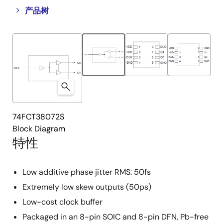
Close
Open
产品树
product
product
tree
tree
menu
menu
74FCT38072S
Block Diagram
特性
Low additive phase jitter RMS: 50fs
Extremely low skew outputs (50ps)
Low-cost clock buffer
Packaged in an 8-pin SOIC and 8-pin DFN, Pb-free