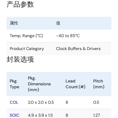
产品参数
属性
值
Temp. Range (°C)
-40 to 85°C
Product Category
Clock Buffers & Drivers
封装选项
Pkg.
Pkg.
Lead
Pitch
Dimensions
Type
Count (#)
(mm)
(mm)
COL
2.0 x 2.0 x 0.5
8
0.5
SOIC
4.9 x 3.9 x 1.5
8
1.27