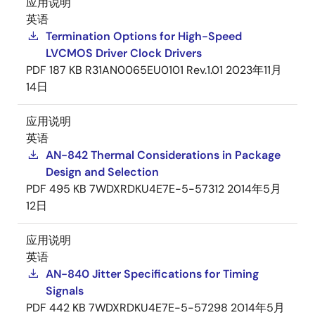
应用说明
英语
Termination Options for High-Speed
LVCMOS Driver Clock Drivers
PDF
187 KB
R31AN0065EU0101 Rev.1.01
2023年11月
14日
应用说明
英语
AN-842 Thermal Considerations in Package
Design and Selection
PDF
495 KB
7WDXRDKU4E7E-5-57312
2014年5月
12日
应用说明
英语
AN-840 Jitter Specifications for Timing
Signals
PDF
442 KB
7WDXRDKU4E7E-5-57298
2014年5月