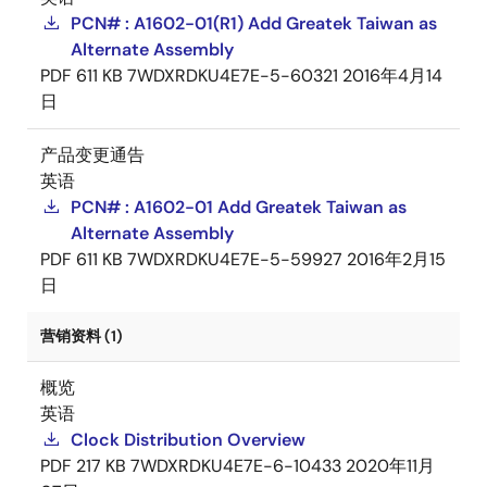
PCN# : A1602-01(R1) Add Greatek Taiwan as
Alternate Assembly
PDF
611 KB
7WDXRDKU4E7E-5-60321
2016年4月14
日
产品变更通告
英语
PCN# : A1602-01 Add Greatek Taiwan as
Alternate Assembly
PDF
611 KB
7WDXRDKU4E7E-5-59927
2016年2月15
日
营销资料 (1)
概览
英语
Clock Distribution Overview
PDF
217 KB
7WDXRDKU4E7E-6-10433
2020年11月