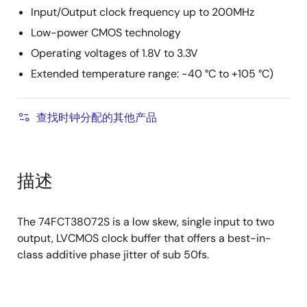
Input/Output clock frequency up to 200MHz
Low-power CMOS technology
Operating voltages of 1.8V to 3.3V
Extended temperature range: -40 °C to +105 °C)
查找时钟分配的其他产品
描述
The 74FCT38072S is a low skew, single input to two
output, LVCMOS clock buffer that offers a best-in-
class additive phase jitter of sub 50fs.