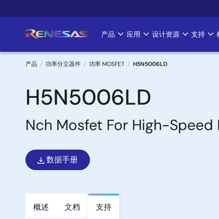
跳
转
到
产品
应用
设计资源
支持
Main
主
要
navigation
内
产品
功率分立器件
功率 MOSFET
H5N5006LD
容
面
H5N5006LD
包
Nch Mosfet For High-Speed 
屑
数据手册
概述
文档
支持