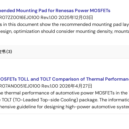
nded Mounting Pad for Renesas Power MOSFETs
R07ZZ0016EJ0100 Rev.1.00
2025年12月03日
s in this document show the recommended mounting pad layo
esign, optimization should consider mounting density, mountab
 (3)
OSFETs TOLL and TOLT Comparison of Thermal Performan
R07AN0051EJ0100 Rev.1.00
2026年4月27日
e thermal performance of automotive power MOSFETs in the T
e TOLT (TO-Leaded Top-side Cooling) package. The informatio
ensive guideline for designing high-power automotive syste