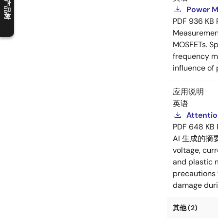
产品树
Power M
C
l
o
s
e
p
r
o
d
u
c
t
t
r
e
e
m
e
n
O
p
e
n
p
r
o
d
u
c
t
t
r
e
e
m
e
n
PDF
936 KB
Measurement 
MOSFETs. Spl
frequency me
influence of
应用说明
英语
Attenti
PDF
648 KB
AI 生成的摘
voltage, cur
and plastic 
precautions 
damage durin
其他 (2)