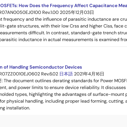
OSFETs: How Does the Frequency Affect Capacitance Me
R07AN0050EJ0100 Rev.1.00
2025年12月03日
frequency and the influence of parasitic inductance are cr
it-gate structures, with their low Crss and higher Ciss, face
asurements difficult. In contrast, standard-gate trench struc
 parasitic inductance in actual measurements is examined fro
on of Handling Semiconductor Devices
R07ZZ0010EJ0602 Rev.6.02
日本語
2021年4月16日
要:
The document outlines derating standards for Power MOSFE
rent, and power limits to ensure device reliability. It discus
molded types, highlighting the advantages of surface-mount pac
for physical handling, including proper lead forming, cutting
g installation.