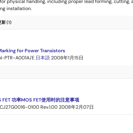
for physical handling, including proper lead forming, cutting
g installation.
 (1)
arking for Power Transistors
N-PTR-A001A/E
日本語
2008年1月15日
 FET 功率MOS FET使用时的注意事项
CJ27G0016-0100 Rev.1.00
2008年2月07日