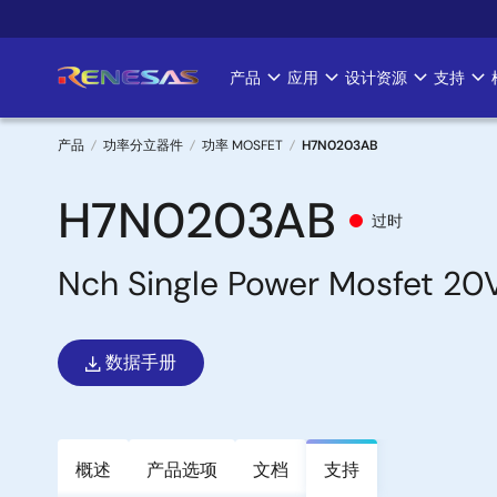
跳
转
到
产品
应用
设计资源
支持
Main
主
要
navigation
内
产品
功率分立器件
功率 MOSFET
H7N0203AB
容
面
H7N0203AB
过时
包
Nch Single Power Mosfet 
屑
数据手册
概述
产品选项
文档
支持