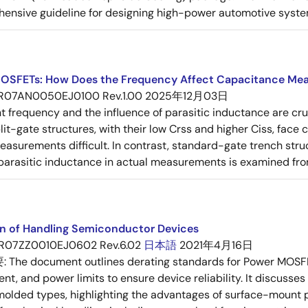
ensive guideline for designing high-power automotive syste
OSFETs: How Does the Frequency Affect Capacitance Me
R07AN0050EJ0100 Rev.1.00
2025年12月03日
frequency and the influence of parasitic inductance are cr
it-gate structures, with their low Crss and higher Ciss, face
asurements difficult. In contrast, standard-gate trench struc
 parasitic inductance in actual measurements is examined fro
on of Handling Semiconductor Devices
R07ZZ0010EJ0602 Rev.6.02
日本語
2021年4月16日
要:
The document outlines derating standards for Power MOSFE
rent, and power limits to ensure device reliability. It discus
molded types, highlighting the advantages of surface-mount pac