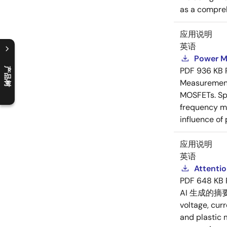
as a compreh
应用说明
英语
Power M
PDF
936 KB
产品树
C
l
o
s
e
p
r
o
d
u
c
t
t
r
e
e
m
e
n
O
p
e
n
p
r
o
d
u
c
t
t
r
e
e
m
e
n
Measurement 
MOSFETs. Spl
frequency me
influence of
应用说明
英语
Attenti
PDF
648 KB
AI 生成的摘
voltage, cur
and plastic 