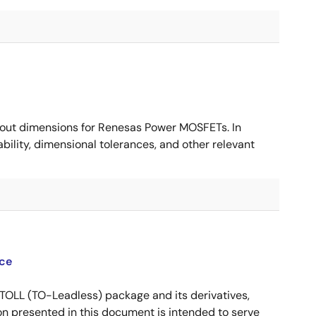
ut dimensions for Renesas Power MOSFETs. In
ility, dimensional tolerances, and other relevant
ce
OLL (TO-Leadless) package and its derivatives,
n presented in this document is intended to serve