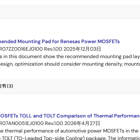
nded Mounting Pad for Renesas Power MOSFETs
R07ZZ0016EJ0100 Rev.1.00
2025年12月03日
s in this document show the recommended mounting pad layo
esign, optimization should consider mounting density, mountab
 (3)
OSFETs TOLL and TOLT Comparison of Thermal Performan
R07AN0051EJ0100 Rev.1.00
2026年4月27日
e thermal performance of automotive power MOSFETs in the T
e TOLT (TO-Leaded Top-side Cooling) package. The informatio