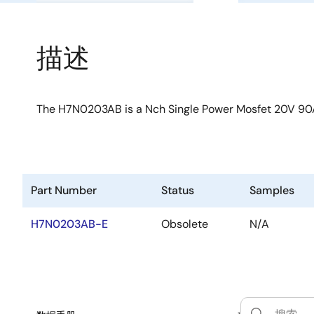
描述
The H7N0203AB is a Nch Single Power Mosfet 20V 9
Part Number
Status
Samples
H7N0203AB-E
Obsolete
N/A