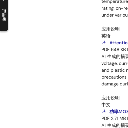
temperature r
rating, on-r
产品树
under variou
C
l
o
s
e
p
r
o
d
u
c
t
t
r
e
e
m
e
n
O
p
e
n
p
r
o
d
u
c
t
t
r
e
e
m
e
n
应用说明
英语
Attenti
PDF
648 KB
AI 生成的摘
voltage, cur
and plastic 
precautions 
damage durin
应用说明
中文
功率MOS
PDF
2.71 MB
AI 生成的摘