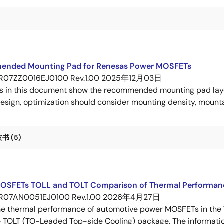
nded Mounting Pad for Renesas Power MOSFETs
R07ZZ0016EJ0100 Rev.1.00
2025年12月03日
s in this document show the recommended mounting pad layo
esign, optimization should consider mounting density, mountab
 (5)
OSFETs TOLL and TOLT Comparison of Thermal Performan
R07AN0051EJ0100 Rev.1.00
2026年4月27日
e thermal performance of automotive power MOSFETs in the T
e TOLT (TO-Leaded Top-side Cooling) package. The informatio