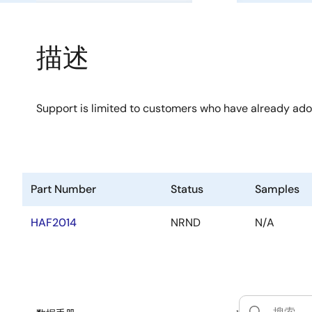
描述
Support is limited to customers who have already ad
Part Number
Status
Samples
HAF2014
NRND
N/A