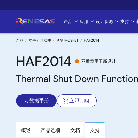
跳
转
到
产品
应用
设计资源
支持
Main
主
要
navigation
内
产品
功率分立器件
功率 MOSFET
HAF2014
容
面
HAF2014
不推荐用于新设计
包
Thermal Shut Down Functi
屑
数据手册
立即订购
概述
产品选项
文档
支持