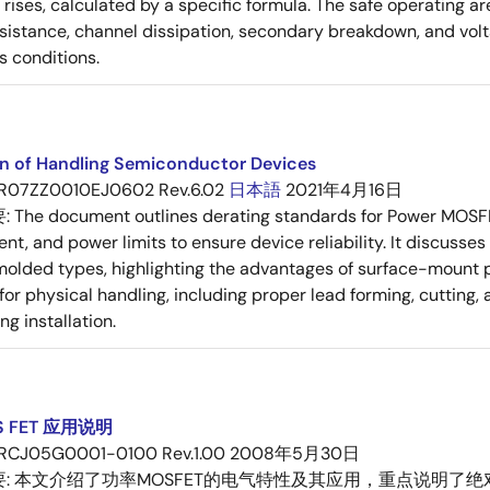
ises, calculated by a specific formula. The safe operating are
esistance, channel dissipation, secondary breakdown, and vol
s conditions.
on of Handling Semiconductor Devices
R07ZZ0010EJ0602 Rev.6.02
日本語
2021年4月16日
要:
The document outlines derating standards for Power MOSFE
rent, and power limits to ensure device reliability. It discus
molded types, highlighting the advantages of surface-mount pac
for physical handling, including proper lead forming, cutting
g installation.
 FET 应用说明
RCJ05G0001-0100 Rev.1.00
2008年5月30日
要:
本文介绍了功率MOSFET的电气特性及其应用，重点说明了绝