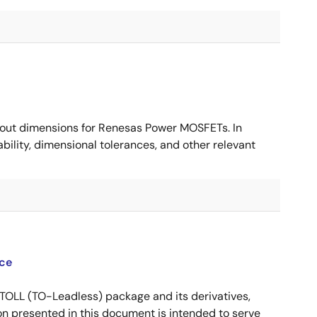
ut dimensions for Renesas Power MOSFETs. In
ility, dimensional tolerances, and other relevant
ce
OLL (TO-Leadless) package and its derivatives,
n presented in this document is intended to serve