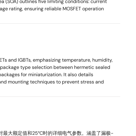
a (SOA) outlines five limiting conditions: current
tage rating, ensuring reliable MOSFET operation
Ts and IGBTs, emphasizing temperature, humidity,
ses package type selection between hermetic sealed
kages for miniaturization. It also details
, and mounting techniques to prevent stress and
对最大额定值和25°C时的详细电气参数。涵盖了漏极-