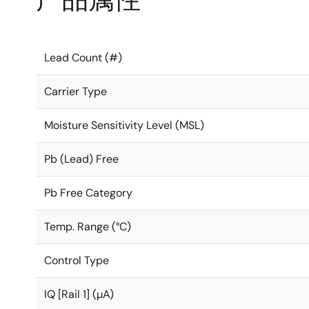
Lead Count (#)
Carrier Type
Moisture Sensitivity Level (MSL)
Pb (Lead) Free
Pb Free Category
Temp. Range (°C)
Control Type
IQ [Rail 1] (µA)