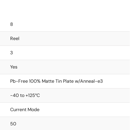
8
Reel
3
Yes
Pb-Free 100% Matte Tin Plate w/Anneal-e3
-40 to +125°C
Current Mode
50