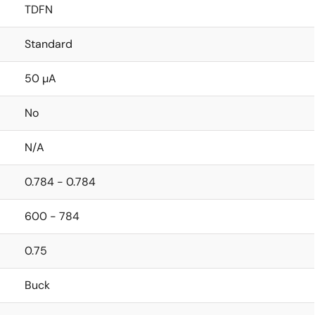
TDFN
Standard
50 µA
No
N/A
0.784 - 0.784
600 - 784
0.75
Buck