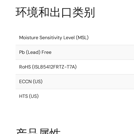
环境和出口类别
Moisture Sensitivity Level (MSL)
Pb (Lead) Free
RoHS (ISL85412FRTZ-T7A)
ECCN (US)
HTS (US)
产品属性