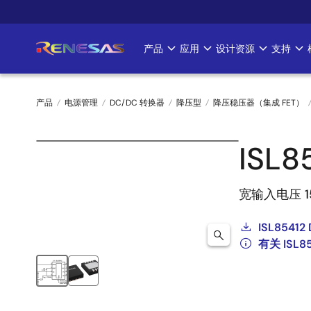
跳
转
到
产品
应用
设计资源
支持
Main
主
要
navigation
内
产品
电源管理
DC/DC 转换器
降压型
降压稳压器（集成 FET）
容
面
ISL8
包
屑
宽输入电压 
ISL85412 
有关 ISL