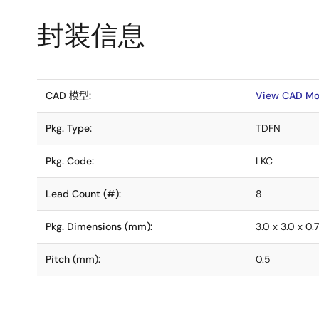
封装信息
CAD 模型:
View CAD Mo
Pkg. Type:
TDFN
Pkg. Code:
LKC
Lead Count (#):
8
Pkg. Dimensions (mm):
3.0 x 3.0 x 0.
Pitch (mm):
0.5