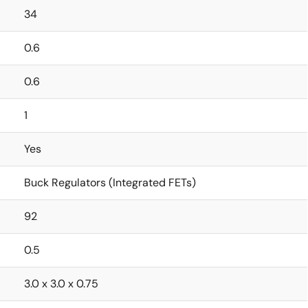
34
0.6
0.6
1
Yes
Buck Regulators (Integrated FETs)
92
0.5
3.0 x 3.0 x 0.75