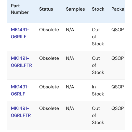
Part
Status
Samples
Stock
Package
Number
MK1491-
Obsolete
N/A
Out
QSOP
06RILF
of
Stock
MK1491-
Obsolete
N/A
Out
QSOP
06RILFTR
of
Stock
MK1491-
Obsolete
N/A
In
QSOP
06RLF
Stock
MK1491-
Obsolete
N/A
Out
QSOP
06RLFTR
of
Stock