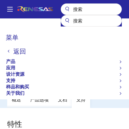
跳
转
A
到
Main
主
产品
General Parts
MK1491-06
navigation
要
面
菜单
MK1491-06
内
包
容
返回
过时
屑
CS5530 Geode™ Clock Source
产品
应用
设计资源
数据手册
支持
样品和购买
关于我们
概述
产品选项
文档
支持
特性