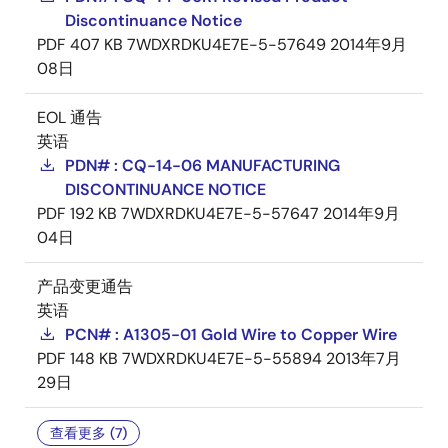
Discontinuance Notice
PDF
407 KB
7WDXRDKU4E7E-5-57649
2014年9月
08日
EOL 通告
英语
PDN# : CQ-14-06 MANUFACTURING
DISCONTINUANCE NOTICE
PDF
192 KB
7WDXRDKU4E7E-5-57647
2014年9月
04日
产品变更通告
英语
PCN# : A1305-01 Gold Wire to Copper Wire
PDF
148 KB
7WDXRDKU4E7E-5-55894
2013年7月
29日
查看更多 (7)