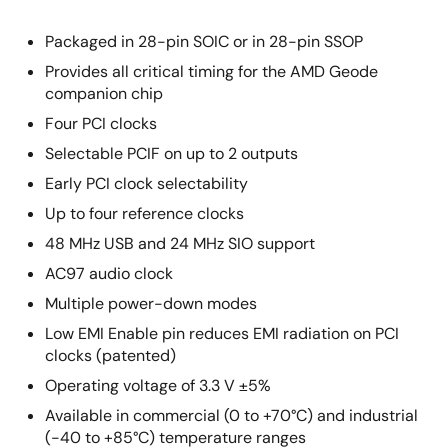
Packaged in 28-pin SOIC or in 28-pin SSOP
Provides all critical timing for the AMD Geode
companion chip
Four PCI clocks
Selectable PCIF on up to 2 outputs
Early PCI clock selectability
Up to four reference clocks
48 MHz USB and 24 MHz SIO support
AC97 audio clock
Multiple power-down modes
Low EMI Enable pin reduces EMI radiation on PCI
clocks (patented)
Operating voltage of 3.3 V ±5%
Available in commercial (0 to +70°C) and industrial
(-40 to +85°C) temperature ranges