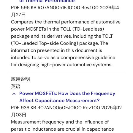
of Thermal Performance
PDF
596 KB
R07AN0051EJ0100 Rev.1.00
2026年4
月27日
Compares the thermal performance of automotive
power MOSFETs in the TOLL (TO-Leadless)
package and its derivatives, including the TOLT
(TO-Leaded Top-side Cooling) package. The
information presented in this document is
intended to serve as a comprehensive guideline
for designing high-power automotive systems.
应用说明
英语
Power MOSFETs: How Does the Frequency
Affect Capacitance Measurement?
PDF
936 KB
R07AN0050EJ0100 Rev.1.00
2025年12
月03日
Measurement frequency and the influence of
parasitic inductance are crucial in capacitance