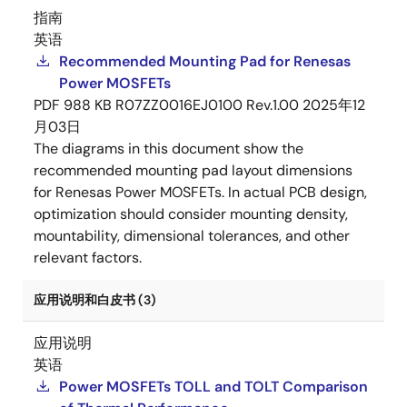
指南
英语
Recommended Mounting Pad for Renesas
Power MOSFETs
PDF
988 KB
R07ZZ0016EJ0100 Rev.1.00
2025年12
月03日
The diagrams in this document show the
recommended mounting pad layout dimensions
for Renesas Power MOSFETs. In actual PCB design,
optimization should consider mounting density,
mountability, dimensional tolerances, and other
relevant factors.
应用说明和白皮书 (3)
应用说明
英语
Power MOSFETs TOLL and TOLT Comparison