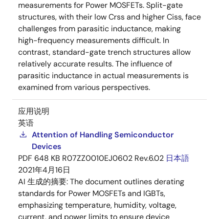
measurements for Power MOSFETs. Split-gate
structures, with their low Crss and higher Ciss, face
challenges from parasitic inductance, making
high-frequency measurements difficult. In
contrast, standard-gate trench structures allow
relatively accurate results. The influence of
parasitic inductance in actual measurements is
examined from various perspectives.
应用说明
英语
Attention of Handling Semiconductor
Devices
PDF
648 KB
R07ZZ0010EJ0602 Rev.6.02
日本語
2021年4月16日
AI 生成的摘要:
The document outlines derating
standards for Power MOSFETs and IGBTs,
emphasizing temperature, humidity, voltage,
current, and power limits to ensure device