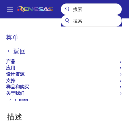
跳
转
A
到
Main
主
产品
功率分立器件
功率 MOSFET
NP10N45DHB
navigation
要
面
菜单
NP10N45DHB
内
包
容
返回
屑
Power MOSFETs for Automotive
产品
应用
设计资源
概述
文档
支持
支持
样品和购买
关于我们
Close
Open
产品树
product
product
tree
tree
描述
menu
menu