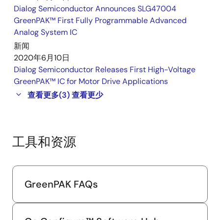
Dialog Semiconductor Announces SLG47004
GreenPAK™ First Fully Programmable Advanced
Analog System IC
新闻
2020年6月10日
Dialog Semiconductor Releases First High-Voltage
GreenPAK™ IC for Motor Drive Applications
查看更多
(3)
查看更少
工具和资源
GreenPAK FAQs