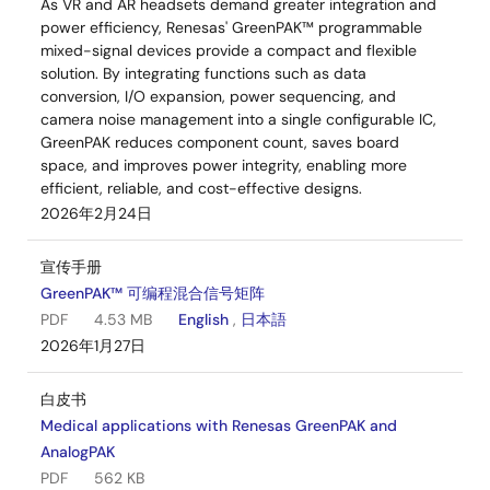
As VR and AR headsets demand greater integration and
power efficiency, Renesas' GreenPAK™ programmable
mixed-signal devices provide a compact and flexible
solution. By integrating functions such as data
conversion, I/O expansion, power sequencing, and
camera noise management into a single configurable IC,
GreenPAK reduces component count, saves board
space, and improves power integrity, enabling more
efficient, reliable, and cost-effective designs.
2026年2月24日
宣传手册
GreenPAK™ 可编程混合信号矩阵
PDF
4.53 MB
English
,
日本語
2026年1月27日
白皮书
Medical applications with Renesas GreenPAK and
AnalogPAK
PDF
562 KB