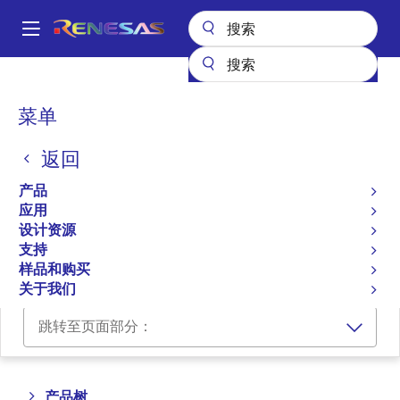
跳
转
A
到
Main
主
产品
可编程逻辑
GreenPAK 可编程混合信号产品
navigation
要
面
菜单
GreenPAK 可编程混合信号
内
包
容
产品
返回
屑
产品
产品选择器
应用
设计资源
交叉参考
支持
样品和购买
关于我们
跳转至页面部分：
Close
Open
产品树