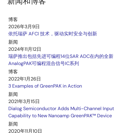
新闻和博客
platform that replaces discrete logic and streamlines
system design. By combining analog, digital, and
power functions in a compact, low‑power device,
博客
GreenPAK enables fast customization through an
2026年3月9日
intuitive GUI without added complexity. Engineers can
依托瑞萨 AFCI 技术，驱动实时安全与创新
reduce BOM cost, lower power consumption, simplify
新闻
PCB routing, accelerate time‑to‑market, and take
2024年11月12日
advantage of in‑system configurability, making
瑞萨推出包括先进可编程14位SAR ADC在内的全新
GreenPAK a strong fit for building smarter and more
AnalogPAK可编程混合信号IC系列
efficient designs across a wide range of applications.
博客
2022年1月26日
3 Examples of GreenPAK in Action
新闻
2021年3月15日
Dialog Semiconductor Adds Multi-Channel Input
Capability to New Nanoamp GreenPAK™ Device
新闻
2020年11月10日