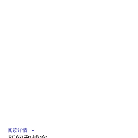
阅读详情
™
Discover GreenPAK
, a configurable mixed‑signal IC