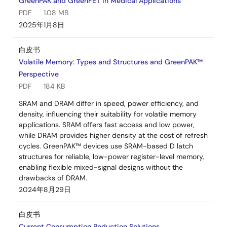
GreenPAK and GreenFET in Medical Applications
PDF
1.08 MB
2025年1月8日
白皮书
Volatile Memory: Types and Structures and GreenPAK™
Perspective
PDF
184 KB
SRAM and DRAM differ in speed, power efficiency, and
density, influencing their suitability for volatile memory
applications. SRAM offers fast access and low power,
while DRAM provides higher density at the cost of refresh
cycles. GreenPAK™ devices use SRAM-based D latch
structures for reliable, low-power register-level memory,
enabling flexible mixed-signal designs without the
drawbacks of DRAM.
2024年8月29日
白皮书
Current Consumption Reduction Solutions