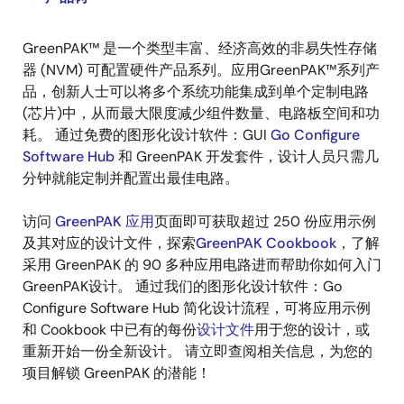
product
product
tree
tree
GreenPAK™ 是一个类型丰富、经济高效的非易失性存储
menu
menu
器 (NVM) 可配置硬件产品系列。应用GreenPAK™系列产
品，创新人士可以将多个系统功能集成到单个定制电路
(芯片)中，从而最大限度减少组件数量、电路板空间和功
耗。 通过免费的图形化设计软件：GUI
Go Configure
Software Hub
和 GreenPAK 开发套件，设计人员只需几
分钟就能定制并配置出最佳电路。
访问
GreenPAK 应用
页面即可获取超过 250 份应用示例
及其对应的设计文件，探索
GreenPAK Cookbook
，了解
采用 GreenPAK 的 90 多种应用电路进而帮助你如何入门
GreenPAK设计。 通过我们的图形化设计软件：Go
Configure Software Hub 简化设计流程，可将应用示例
和 Cookbook 中已有的每份
设计文件
用于您的设计，或
重新开始一份全新设计。 请立即查阅相关信息，为您的
项目解锁 GreenPAK 的潜能！