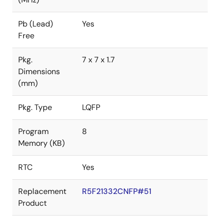
Pb (Lead)
Yes
Free
Pkg.
7 x 7 x 1.7
Dimensions
(mm)
Pkg. Type
LQFP
Program
8
Memory (KB)
RTC
Yes
Replacement
R5F21332CNFP#51
Product