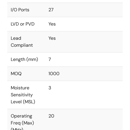
I/O Ports
27
LVD or PVD
Yes
Lead
Yes
Compliant
Length (mm)
7
MOQ
1000
Moisture
3
Sensitivity
Level (MSL)
Operating
20
Freq (Max)
(MHz)