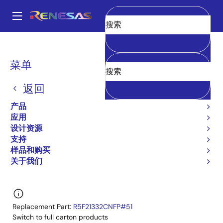
跳
转
A
到
Main
清空
主
产品
微控制器和微处理器
其他 MCU 和 MPU
R8C 系列 MCU
navigation
要
R8C/33C
R5F21332CNFP#50
面
菜单
内
包
容
R5F21332CNFP#50
返回
屑
过时
产品
16-bit Microcontrollers with R8C CPU Core
应用
设计资源
(Non Promotion)
支持
R8C/33C Group Datasheet
样品和购买
关于我们
有关 R8C/33C 的所有信息
Replacement Part:
R5F21332CNFP#51
Switch to full carton products