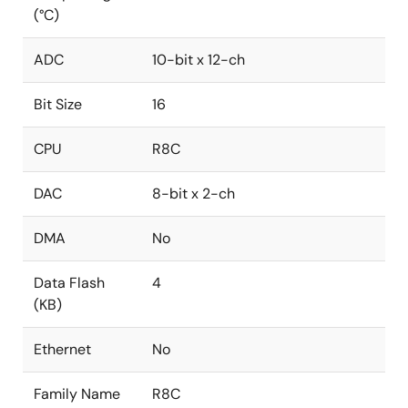
(°C)
ADC
10-bit x 12-ch
Bit Size
16
CPU
R8C
DAC
8-bit x 2-ch
DMA
No
Data Flash
4
(KB)
Ethernet
No
Family Name
R8C