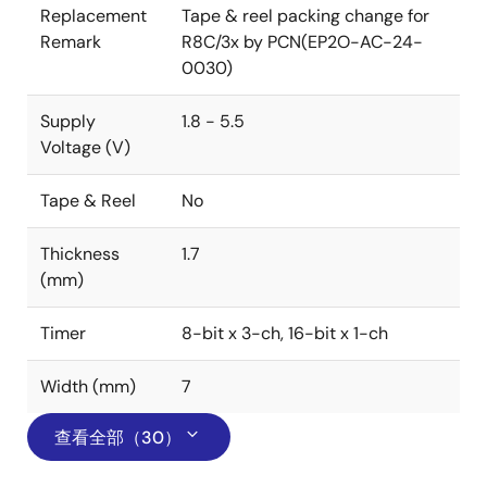
Replacement
Tape & reel packing change for
Remark
R8C/3x by PCN(EP2O-AC-24-
0030)
Supply
1.8 - 5.5
Voltage (V)
Tape & Reel
No
Thickness
1.7
(mm)
Timer
8-bit x 3-ch, 16-bit x 1-ch
Width (mm)
7
查看全部（30）