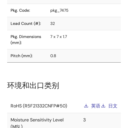
Pkg. Code:
pkg_7475
Lead Count (#):
32
Pkg. Dimensions
7 x 7 x 1.7
(mm):
Pitch (mm):
0.8
环境和出口类别
RoHS (R5F21332CNFP#50)
英语
日文
Moisture Sensitivity Level
3
(MSL)