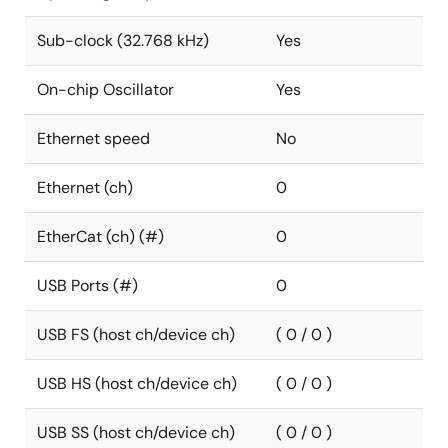
Sub-clock (32.768 kHz)
Yes
On-chip Oscillator
Yes
Ethernet speed
No
Ethernet (ch)
0
EtherCat (ch) (#)
0
USB Ports (#)
0
USB FS (host ch/device ch)
( 0 / 0 )
USB HS (host ch/device ch)
( 0 / 0 )
USB SS (host ch/device ch)
( 0 / 0 )