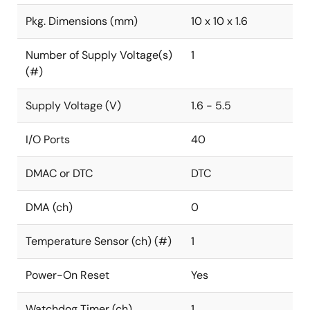
Pkg. Dimensions (mm)
10 x 10 x 1.6
Number of Supply Voltage(s)
1
(#)
Supply Voltage (V)
1.6 - 5.5
I/O Ports
40
DMAC or DTC
DTC
DMA (ch)
0
Temperature Sensor (ch) (#)
1
Power-On Reset
Yes
Watchdog Timer (ch)
1