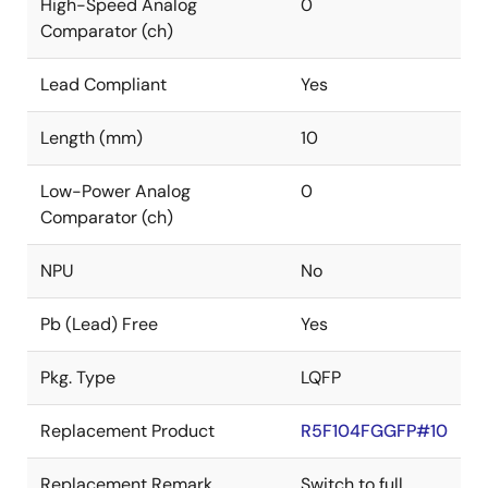
High-Speed Analog
0
Comparator (ch)
Lead Compliant
Yes
Length (mm)
10
Low-Power Analog
0
Comparator (ch)
NPU
No
Pb (Lead) Free
Yes
Pkg. Type
LQFP
Replacement Product
R5F104FGGFP#10
Replacement Remark
Switch to full