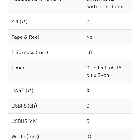
carton products
SPI (#)
0
Tape & Reel
No
Thickness (mm)
1.6
Timer
12-bit x 1-ch, 16-
bit x 8-ch
UART (#)
3
USBFS (ch)
0
USBHS (ch)
0
Width (mm)
10