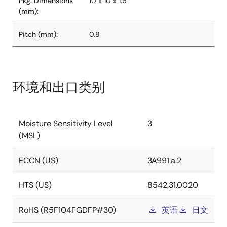
Pkg. Dimensions
10 x 10 x 1.6
(mm):
Pitch (mm):
0.8
环境和出口类别
Moisture Sensitivity Level
3
(MSL)
ECCN (US)
3A991.a.2
HTS (US)
8542.31.0020
RoHS (R5F104FGDFP#30)
英语
日文