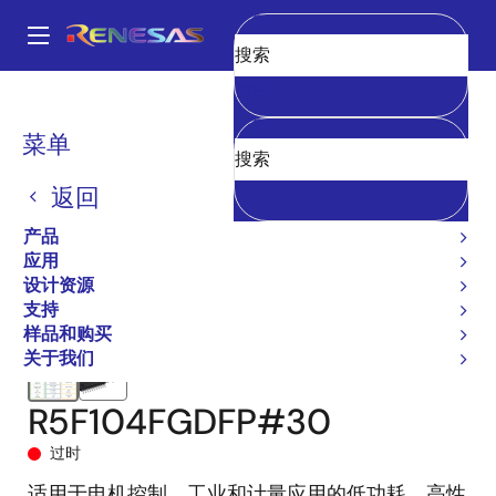
跳
转
A
到
Main
清空
主
产品
微控制器和微处理器
RL78 低功耗 8 位和 16 位 MCU
RL78/G14
navigation
要
R5F104FGDFP#30
面
菜单
内
包
容
返回
屑
产品
应用
设计资源
支持
样品和购买
关于我们
R5F104FGDFP#30
过时
适用于电机控制、工业和计量应用的低功耗、高性