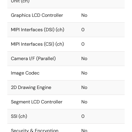
Unit (ch)
Graphics LCD Controller
No
MIPI Interfaces (DSI) (ch)
0
MIPI Interfaces (CSI) (ch)
0
Camera I/F (Parallel)
No
Image Codec
No
2D Drawing Engine
No
Segment LCD Controller
No
SSI (ch)
0
Security & Encryption
No