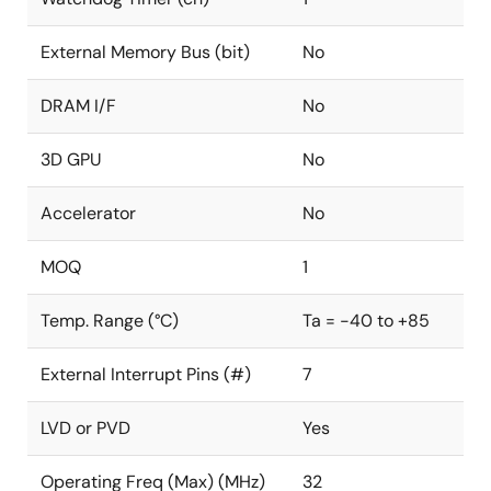
External Memory Bus (bit)
No
DRAM I/F
No
3D GPU
No
Accelerator
No
MOQ
1
Temp. Range (°C)
Ta = -40 to +85
External Interrupt Pins (#)
7
LVD or PVD
Yes
Operating Freq (Max) (MHz)
32