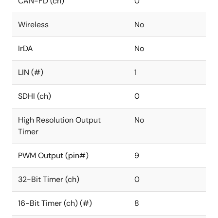
CAN-FD (ch)
0
Wireless
No
IrDA
No
LIN (#)
1
SDHI (ch)
0
High Resolution Output
No
Timer
PWM Output (pin#)
9
32-Bit Timer (ch)
0
16-Bit Timer (ch) (#)
8