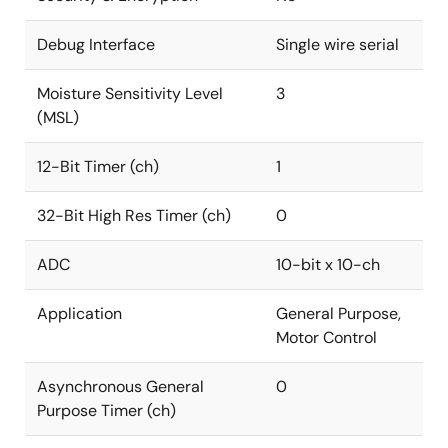
Debug Interface
Single wire serial
Moisture Sensitivity Level
3
(MSL)
12-Bit Timer (ch)
1
32-Bit High Res Timer (ch)
0
ADC
10-bit x 10-ch
Application
General Purpose,
Motor Control
Asynchronous General
0
Purpose Timer (ch)