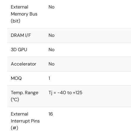
External
No
Memory Bus
(bit)
DRAM I/F
No
3D GPU
No
Accelerator
No
MOQ
1
Temp. Range
Tj = -40 to +125
(°C)
External
16
Interrupt Pins
(#)