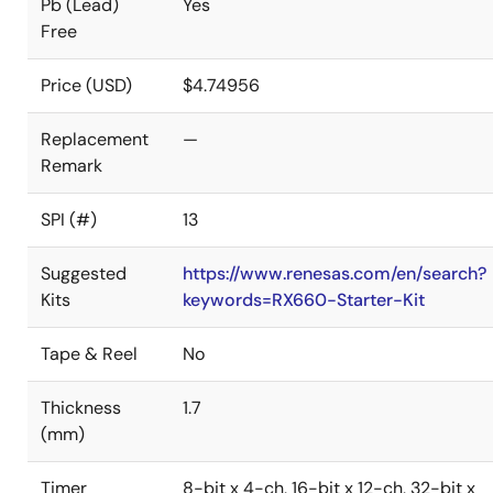
Pb (Lead)
Yes
Free
Price (USD)
$4.74956
Replacement
—
Remark
SPI (#)
13
Suggested
https://www.renesas.com/en/search?
Kits
keywords=RX660-Starter-Kit
Tape & Reel
No
Thickness
1.7
(mm)
Timer
8-bit x 4-ch, 16-bit x 12-ch, 32-bit x