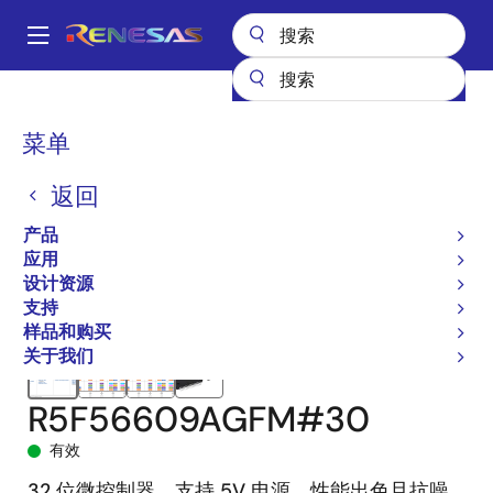
跳
转
A
到
Main
主
产品
微控制器和微处理器
RX 系列 32 位高性能/高效能 MCU
navigation
要
RX660
R5F56609AGFM#30
面
菜单
内
包
容
返回
屑
产品
应用
设计资源
支持
样品和购买
关于我们
R5F56609AGFM#30
有效
32 位微控制器，支持 5V 电源，性能出色且抗噪