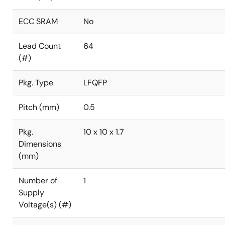
ECC SRAM
No
Lead Count
64
(#)
Pkg. Type
LFQFP
Pitch (mm)
0.5
Pkg.
10 x 10 x 1.7
Dimensions
(mm)
Number of
1
Supply
Voltage(s) (#)