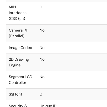
MIPI
0
Interfaces
(CSI) (ch)
Camera I/F
No
(Parallel)
Image Codec
No
2D Drawing
No
Engine
Segment LCD
No
Controller
SSI (ch)
0
Security &
Unique ID