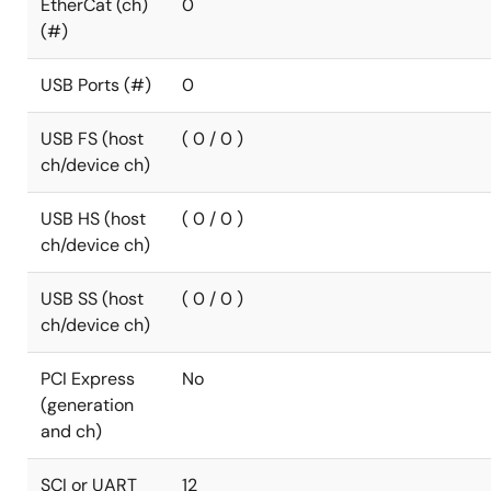
EtherCat (ch)
0
(#)
USB Ports (#)
0
USB FS (host
( 0 / 0 )
ch/device ch)
USB HS (host
( 0 / 0 )
ch/device ch)
USB SS (host
( 0 / 0 )
ch/device ch)
PCI Express
No
(generation
and ch)
SCI or UART
12