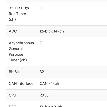
32-Bit High
0
Res Timer
(ch)
ADC
12-bit x 14-ch
Asynchronous
0
General
Purpose
Timer (ch)
Bit Size
32
CAN Interface
CAN x 1-ch
CPU
RXv3
DAC
12-bit x 2-ch