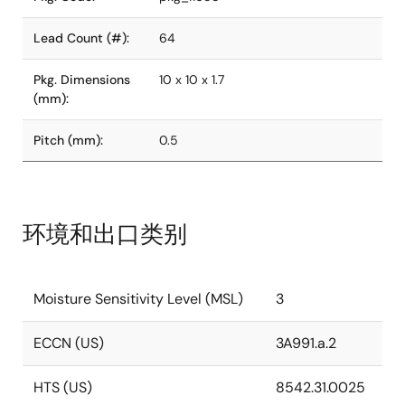
Lead Count (#):
64
Pkg. Dimensions
10 x 10 x 1.7
(mm):
Pitch (mm):
0.5
环境和出口类别
Moisture Sensitivity Level (MSL)
3
ECCN (US)
3A991.a.2
HTS (US)
8542.31.0025