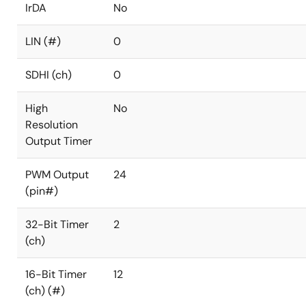
IrDA
No
LIN (#)
0
SDHI (ch)
0
High
No
Resolution
Output Timer
PWM Output
24
(pin#)
32-Bit Timer
2
(ch)
16-Bit Timer
12
(ch) (#)