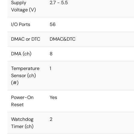
Supply
2.7 - 5.5
Voltage (V)
I/O Ports
56
DMAC or DTC
DMAC&DTC
DMA (ch)
8
Temperature
1
Sensor (ch)
(#)
Power-On
Yes
Reset
Watchdog
2
Timer (ch)