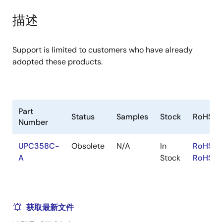
product
product
tree
tree
描述
menu
menu
Support is limited to customers who have already
adopted these products.
Part
Status
Samples
Stock
RoHS
Number
UPC358C-
Obsolete
N/A
In
RoHS:E
A
Stock
RoHS:J
获取最新文件