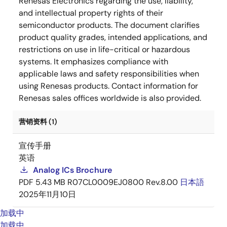
Renesas Electronics regarding the use, liability,
and intellectual property rights of their
semiconductor products. The document clarifies
product quality grades, intended applications, and
restrictions on use in life-critical or hazardous
systems. It emphasizes compliance with
applicable laws and safety responsibilities when
using Renesas products. Contact information for
Renesas sales offices worldwide is also provided.
营销资料 (1)
宣传手册
英语
Analog ICs Brochure
PDF
5.43 MB
R07CL0009EJ0800 Rev.8.00
日本語
2025年11月10日
加载中
加载中