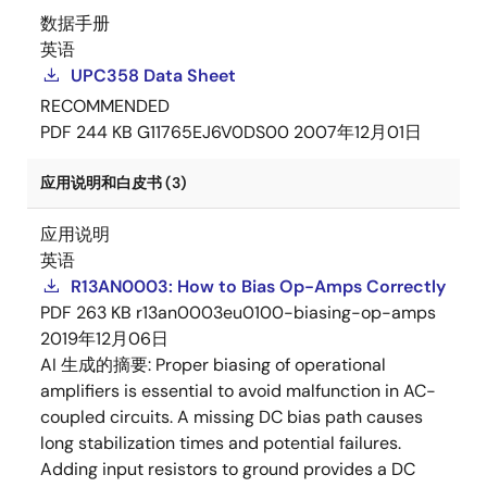
数据手册
英语
UPC358 Data Sheet
RECOMMENDED
PDF
244 KB
G11765EJ6V0DS00
2007年12月01日
应用说明和白皮书 (3)
应用说明
英语
R13AN0003: How to Bias Op-Amps Correctly
PDF
263 KB
r13an0003eu0100-biasing-op-amps
2019年12月06日
AI 生成的摘要:
Proper biasing of operational
amplifiers is essential to avoid malfunction in AC-
coupled circuits. A missing DC bias path causes
long stabilization times and potential failures.
Adding input resistors to ground provides a DC