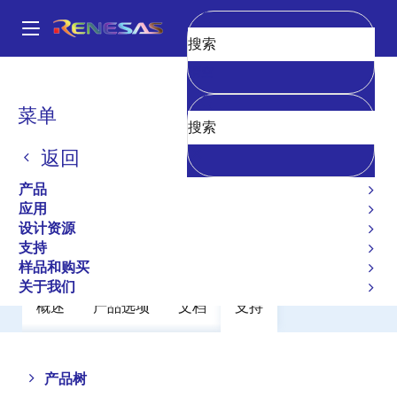
跳
转
A
到
Main
清空
主
产品
放大器
运算放大器
通用运算放大器
UPC358C
navigation
要
面
菜单
UPC358C
内
包
容
返回
过时
屑
Operational Amplifiers
产品
应用
设计资源
数据手册
支持
样品和购买
关于我们
概述
产品选项
文档
支持
Close
Open
产品树