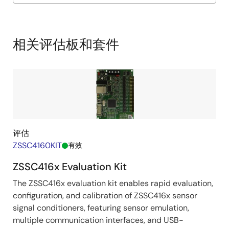
Exiting
Interactive
Block
相关评估板和套件
Diagram
评估
ZSSC4160KIT
有效
ZSSC416x Evaluation Kit
The ZSSC416x evaluation kit enables rapid evaluation,
configuration, and calibration of ZSSC416x sensor
signal conditioners, featuring sensor emulation,
multiple communication interfaces, and USB-