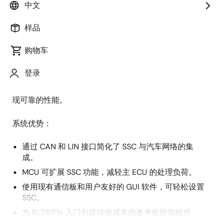
概
中文
描述
应用
述
样品
购物车
本系统支持多种汽车应用，包括压力监测（HVAC、燃
描
油）和位置传感（液位）。 其提供了一个灵活、高精度
登录
述
的传感器系统，配备传感器信号调节器（SSC）、
DC/DC、MCU 和 LIN 接口，可确保在各种汽车环境中实
现可靠的性能。
系统优势：
通过 CAN 和 LIN 接口简化了 SSC 与汽车网络的集
成。
MCU 可扩展 SSC 功能，减轻主 ECU 的处理负荷。
使用现有通信板和用户友好的 GUI 软件，可轻松设置
SSC。
为 RL78/F1x 入门包提供低成本的参考板附加组件。