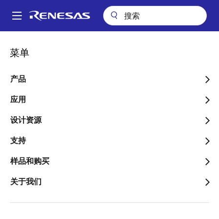
跳
转
A
到
Main
主
应用
汽车
车辆控制系统
带 CAN/LIN 接口的汽车传感器
navigation
菜单
要
面
带 CAN/LIN 接口的汽车传
内
包
容
产品
感器
屑
应用
设计资源
跳转至页面部分：
支持
样品和购买
关于我们
概述