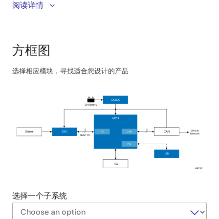
阅读详情
利用高精度 SSC 增强系统可靠性和准确性。
方框图
选择相应模块，寻找适合您设计的产品
Skip
interactive
DC/DC
block
12V Battery
diagram
MCU
2
4
Vehicle
I
C
CAN
CAN
2
Sensor
SSC
Network
SENT I
C
2
I
C
2
LIN
I/O
AS233
选择一个子系统