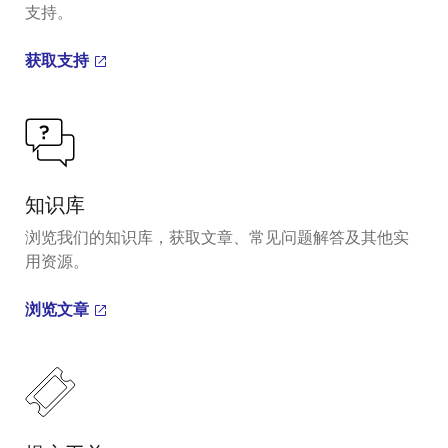
力和温度，并将其转换为汽车需要的精准信息。 尽管环
支持。
境中存在各种挑战比如 EMI、电压降，噪声等，我们的产
品还是能够准确转换数据。
获取支持
我们的演示是传感器信号调节芯片在排气系统等恶劣环
境中运行的明显示例。 在本演示中，我们可以看到两个
高温探头和两个压力传感器，它们控制和监控排放微粒
过滤器。 传感器正在测量排放系统的效率，并且还会向
控制单元发送各类诊断信息。 这个芯片为双通道解决方
知识库
案，能够同时服务两个检测探头。
浏览我们的知识库，获取文章、常见问题解答及其他实
因此该解决方案具有极高的成本效益和灵活性。 这就是
用资源。
为何一级制造商都在汽车的不同应用中使用这款
SSC（传感器信号调节芯片）。
浏览文章