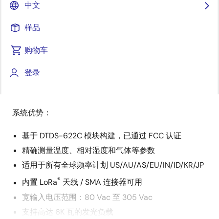
概
中文
描述
应用
述
样品
购物车
®
这种通过 LoRaWAN
网络自动控制的单相路灯控制器能
描
够监控负载的功耗并控制路灯的打开/关闭。该控制器的
登录
述
通信能力使其成为部署在智慧城市解决方案中的理想选
择。
系统优势：
基于 DTDS-622C 模块构建，已通过 FCC 认证
精确测量温度、相对湿度和气体等参数
适用于所有全球频率计划 US/AU/AS/EU/IN/ID/KR/JP
®
内置 LoRa
天线 / SMA 连接器可用
宽输入电压范围：80 Vac 至 305 Vac
支持高达 6K 瓦的发光负载