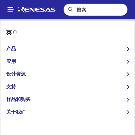
跳
转
A
到
Main
主
应用
工业
楼宇自动化
用于交流负载的 LoRaWAN 路灯控制器
navigation
菜单
要
面
用于交流负载的 LoRaWAN
内
包
容
产品
路灯控制器
屑
应用
设计资源
跳转至页面部分：
支持
样品和购买
关于我们
概述