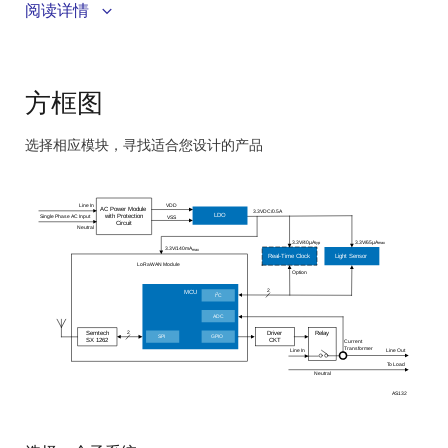
阅读详情
IP66 外壳，防雨防尘
方框图
选择相应模块，寻找适合您设计的产品
Skip
interactive
Line In
VDD
block
AC Power Module
3.3VDC/0.5A
LDO
Single Phase AC Input
with Protection
VSS
Circuit
Neutral
diagram
3.3V/40µA
3.3V/65µA
typ
max
3.3V/140mA
max
Real-Time Clock
Light Sensor
LoRaWAN Module
Option
2
MCU
2
I
C
ADC
2
2
Semtech
Driver
Relay
SPI
GPIO
SX 1262
CKT
Current
Transformer
Line Out
Line In
To Load
Neutral
AS132