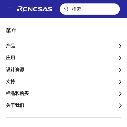
跳
转
A
到
Main
主
应用
工业
可再生能源和电网
3KW 非车载电动汽车充电器
navigation
菜单
要
面
3KW 非车载电动汽车充电器
内
包
容
产品
屑
应用
设计资源
跳转至页面部分：
支持
样品和购买
概述
关于我们
概
描述