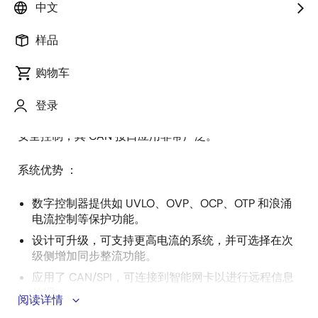
述
中文
样品
随着电动出行（e-Mobility）领域的发展，对更高效的充
描
电解决方案的需求越来越大。 这款高功率非车载充电器
购物车
述
在通用输入电压范围内运作，并采用高端 MCU 来控制功
率因数校正（PFC）和管理零电压开关（ZVS）——位于
登录
系统次级侧的半桥开关转换器。 MCU 提供对输出参数的
安全控制，其 CAN 接口应用非常广泛。
系统优势 ：
数字控制器提供如 UVLO、OVP、OCP、OTP 和浪涌
电流控制等保护功能。
设计可升级，可支持更高电流的系统，并可选择在次
级侧增加同步整流功能。
应用了 CAN/SPI，可连接到智能网卡以进行远程信息
处理。
阅读详情