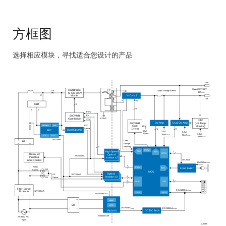
方框图
选择相应模块，寻找适合您设计的产品
Skip
interactive
+ve
block
Output 30V-100V
Half Bridge
CT
Output Voltage Sense
D4
D
30A
max
N
-CH 600V
C
N-CH x2
Mosfet
-ve
diagram
S
G
IGBT
2
2
E
G
PWM
EN
600V HB
PGND
Gate Driver
VCC
NTC
Op Amp
Dual Op Amp
600V HB
(HB Temp
GD-M/S
FB
PFC
Gate
Monitor)
2
Sense
1
2
Driver
Dual Op Amp
PFC
12V/
3.3V/
3.3V/
100mA
3.3V/
20mA
50mA
max
CS
VCC
max
20mA
max
15V/20mA
+
-
Drain
BR
~
~
Voltage
Sensing
2
PWM
ADC
ADC
2
High Speed
GPIO
Relay x2
Optical
15V/100mA
Inrush &
Isolator x2
ON, Fault
Input Control
12V/250mA
max
2
Relay
PWM
ADC
Load Switch
D2
Control
MCU
Optical
15V/100mA
AC
4
4
Isolator x3
Sense
D2
4
2
GPIO
SPI
Filter, Surge
3.3V/1000mA
max
12V/100mA
Protector
CAN
VDD
15V/400mA
max
Logic
~
+
BR
VCC
12V/750mA
3.3V/1000mA
max
-
max
~
Flyback
DC/DC Buck
Isolation Line
90-300V AC
Input
AS055