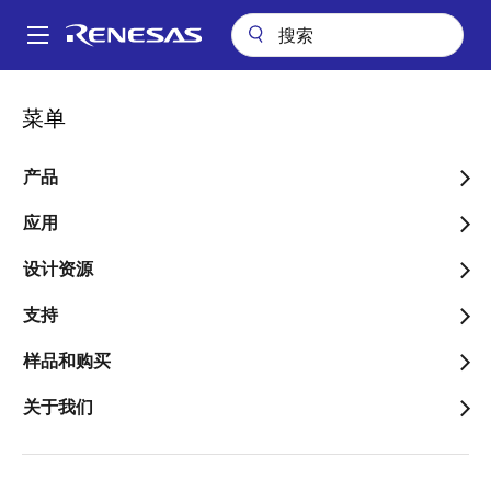
跳
转
A
到
Main
主
关于
新闻中心
博客
瑞萨电子亮相2021慕尼黑上海电子展
navigation
菜单
要
面
瑞萨电子亮相2021慕尼黑上
内
包
容
产品
海电子展
屑
应用
设计资源
支持
样品和购买
发表时间：2021年4月20日
关于我们
瑞萨电子中国将携多款面向人工智能、工业及智慧出行
的解决方案亮相2021
慕尼黑上海电子展
“e星球创新应用