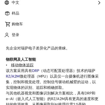
中文
科技园”。展会将于2021年4月14日至16日在上海新国际
博览中心盛大召开，创新应用科技园位于中心内（智慧
样品
出行展位号：N3.3306-5，智慧工厂展位号：N2.2600-
7）。欢迎来瑞萨电子展台看看！
购物车
我们的技术专家将在现场向您展示系统解决方案，呈现
登录
瑞萨电子如何通过创新引领未来。当您将我们的产品嵌
入次世代IoT、AI和智慧出行应用时，您将领略到业界领
先企业对瑞萨电子差异化产品的青睐。
物联网及人工智能
•
移动物体追踪
该方案采用具有
DRP
（动态可配置处理器）技术的瑞萨
RZ/A2M
微处理器（MPU）以及仅一台摄像机进行图像采
集，控制和视觉处理。控制信号驱动机械臂的运动，以
实现物体的识别、追踪和精确抓取。
与其他机器视觉和图像识别解决方案相比，具有DRP和
e-AI（嵌入式人工智能）的RZ/A2M具有更高的速度和更
好的电源效率。从图像获取到AI推理仅需2.5毫秒