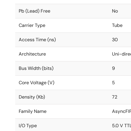
Pb (Lead) Free
No
Carrier Type
Tube
Access Time (ns)
30
Architecture
Uni-dire
Bus Width (bits)
9
Core Voltage (V)
5
Density (Kb)
72
Family Name
AsyncFI
I/O Type
5.0 V TT