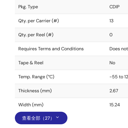
Pkg. Type
CDIP
Qty. per Carrier (#)
13
Qty. per Reel (#)
0
Requires Terms and Conditions
Does not
Tape & Reel
No
Temp. Range (°C)
-55 to 1
Thickness (mm)
2.67
Width (mm)
15.24
查看全部（27）