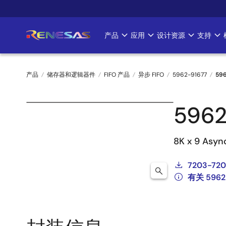
跳
转
到
产品
应用
设计资源
支持
Main
主
要
navigation
内
产品
储存器和逻辑器件
FIFO 产品
异步 FIFO
5962-91677
59
容
面
596
包
屑
8K x 9 Asyn
7203-720
有关 596