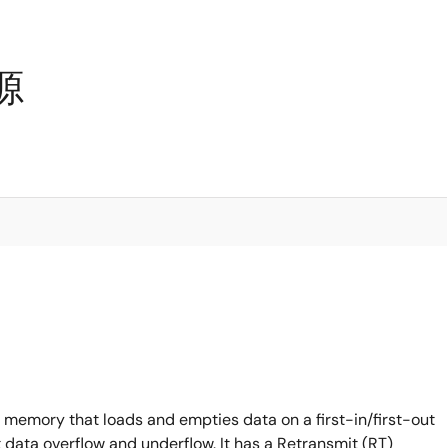
源
 memory that loads and empties data on a first-in/first-out
 data overflow and underflow. It has a Retransmit (RT)