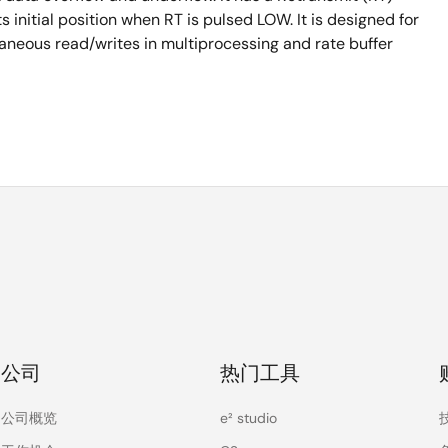
ts initial position when RT is pulsed LOW. It is designed for
aneous read/writes in multiprocessing and rate buffer
公司
热门工具
公司概览
e² studio