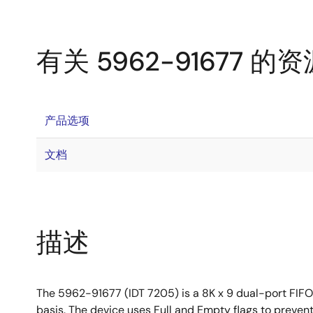
有关 5962-91677 的资
产品选项
文档
描述
The 5962-91677 (IDT 7205) is a 8K x 9 dual-port FIFO
basis. The device uses Full and Empty flags to prevent