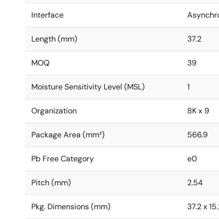
Interface
Asynchr
Length (mm)
37.2
MOQ
39
Moisture Sensitivity Level (MSL)
1
Organization
8K x 9
Package Area (mm²)
566.9
Pb Free Category
e0
Pitch (mm)
2.54
Pkg. Dimensions (mm)
37.2 x 15