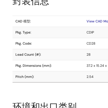
封装信息
CAD 模型:
View CAD Mo
Pkg. Type:
CDIP
Pkg. Code:
CD28
Lead Count (#):
28
Pkg. Dimensions (mm):
37.2 x 15.24 x
Pitch (mm):
2.54
环境和出口类别