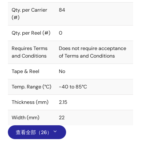
Qty. per Carrier
84
(#)
Qty. per Reel (#)
0
Requires Terms
Does not require acceptance
and Conditions
of Terms and Conditions
Tape & Reel
No
Temp. Range (°C)
-40 to 85°C
Thickness (mm)
2.15
Width (mm)
22
查看全部（26）