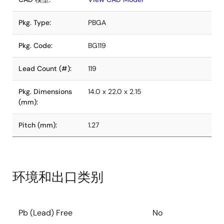
Pkg. Type:
PBGA
Pkg. Code:
BG119
Lead Count (#):
119
Pkg. Dimensions
14.0 x 22.0 x 2.15
(mm):
Pitch (mm):
1.27
环境和出口类别
Pb (Lead) Free
No