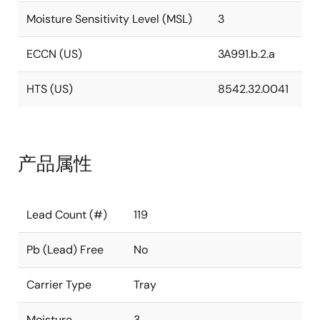
Moisture Sensitivity Level (MSL)
3
ECCN (US)
3A991.b.2.a
HTS (US)
8542.32.0041
产品属性
Lead Count (#)
119
Pb (Lead) Free
No
Carrier Type
Tray
Moisture
3