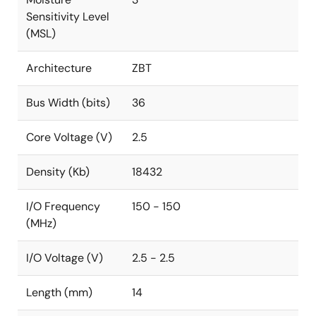
Sensitivity Level
(MSL)
Architecture
ZBT
Bus Width (bits)
36
Core Voltage (V)
2.5
Density (Kb)
18432
I/O Frequency
150 - 150
(MHz)
I/O Voltage (V)
2.5 - 2.5
Length (mm)
14