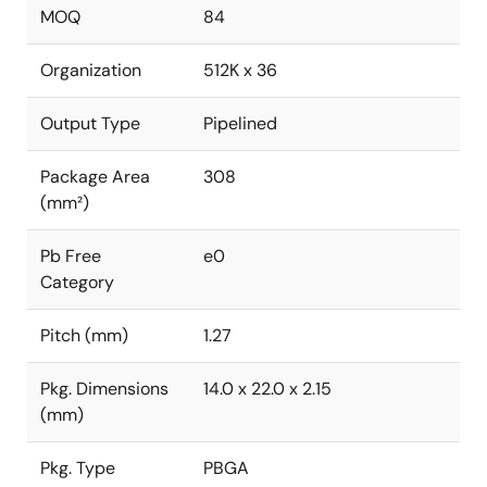
MOQ
84
Organization
512K x 36
Output Type
Pipelined
Package Area
308
(mm²)
Pb Free
e0
Category
Pitch (mm)
1.27
Pkg. Dimensions
14.0 x 22.0 x 2.15
(mm)
Pkg. Type
PBGA