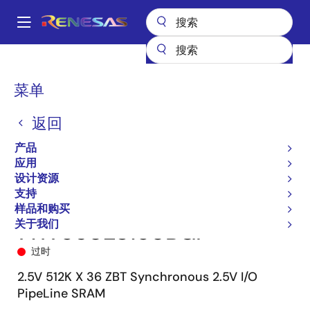
跳
转
A
到
Main
主
产品
储存器和逻辑器件
SRAM
零总线反转（ZBT）
71T75602
navigation
要
71T75602S150BGI
面
菜单
内
包
容
返回
屑
产品
应用
设计资源
支持
样品和购买
关于我们
71T75602S150BGI
过时
2.5V 512K X 36 ZBT Synchronous 2.5V I/O
PipeLine SRAM