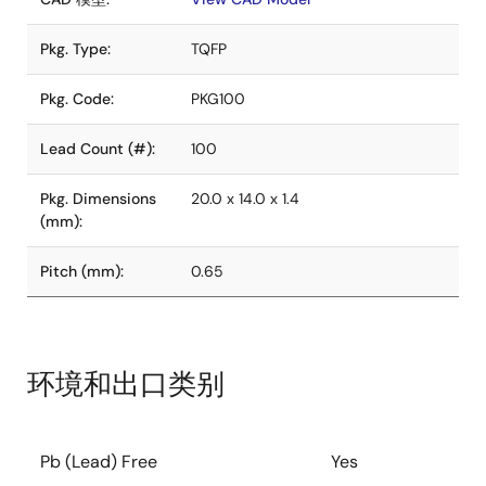
Pkg. Type:
TQFP
Pkg. Code:
PKG100
Lead Count (#):
100
Pkg. Dimensions
20.0 x 14.0 x 1.4
(mm):
Pitch (mm):
0.65
环境和出口类别
Pb (Lead) Free
Yes