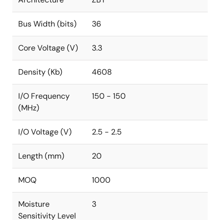
Bus Width (bits)
36
Core Voltage (V)
3.3
Density (Kb)
4608
I/O Frequency
150 - 150
(MHz)
I/O Voltage (V)
2.5 - 2.5
Length (mm)
20
MOQ
1000
Moisture
3
Sensitivity Level