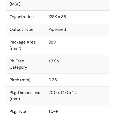
(MSL)
Organization
128K x 36
Output Type
Pipelined
Package Area
280
(mm²)
Pb Free
e3 Sn
Category
Pitch (mm)
0.65
Pkg. Dimensions
20.0 x 14.0 x 1.4
(mm)
Pkg. Type
TQFP