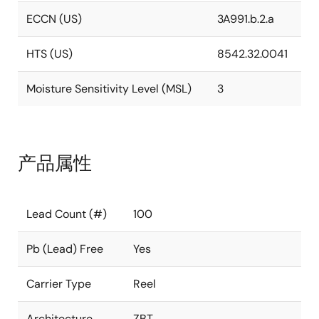
ECCN (US)
3A991.b.2.a
HTS (US)
8542.32.0041
Moisture Sensitivity Level (MSL)
3
产品属性
Lead Count (#)
100
Pb (Lead) Free
Yes
Carrier Type
Reel
Architecture
ZBT