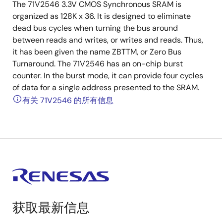
The 71V2546 3.3V CMOS Synchronous SRAM is
organized as 128K x 36. It is designed to eliminate
dead bus cycles when turning the bus around
between reads and writes, or writes and reads. Thus,
it has been given the name ZBTTM, or Zero Bus
Turnaround. The 71V2546 has an on-chip burst
counter. In the burst mode, it can provide four cycles
of data for a single address presented to the SRAM.
有关 71V2546 的所有信息
获取最新信息