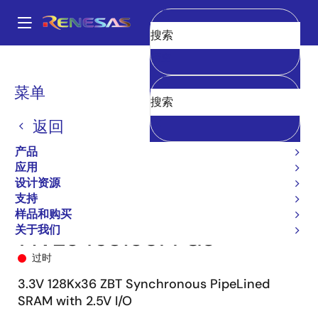
跳
转
A
到
Main
清空
主
产品
储存器和逻辑器件
SRAM
零总线反转（ZBT）
71V2546
navigation
要
71V2546S150PFG8
面
菜单
内
包
容
返回
屑
产品
应用
设计资源
支持
样品和购买
关于我们
71V2546S150PFG8
过时
3.3V 128Kx36 ZBT Synchronous PipeLined
SRAM with 2.5V I/O