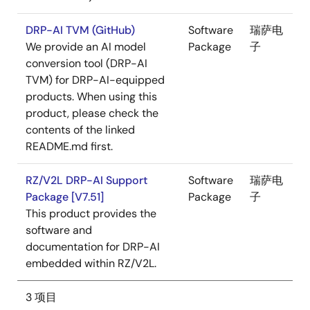
DRP-AI TVM (GitHub)
Software
瑞萨电
We provide an AI model
Package
子
conversion tool (DRP-AI
TVM) for DRP-AI-equipped
products. When using this
product, please check the
contents of the linked
README.md first.
RZ/V2L DRP-AI Support
Software
瑞萨电
Package [V7.51]
Package
子
This product provides the
software and
documentation for DRP-AI
embedded within RZ/V2L.
3 项目