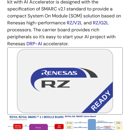
描
kit with AI Accelerator is designed with the
述
specification of SMARC v2.1 standard to provide a
compact System On Module (SOM) solution based on
Renesas high-performance
RZ/V2L
and
RZ/G2L
processors. The carrier board provides rich
peripherals so it’s easy to start your AI project with
Renesas
DRP-AI
accelerator.
图
像