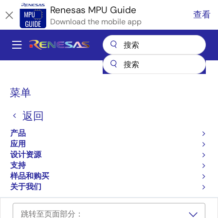
跳
Renesas MPU Guide
查看
转
Download the mobile app
到
主
A
要
Main
内
产品
微控制器和微处理器
RZ 32 位和 64 位 MPU
容
navigation
RZ 合作伙伴生态系统解决方案
面
菜单
Regulus RZ/V2L & RZ/G2L SMARC System on Module (SoM)
包
Regulus RZ/V2L & RZ/G2L
返回
屑
SMARC System on Module
产品
应用
(SoM)
设计资源
支持
样品和购买
REGULUS RZ/V2L and RZ/G2L SMARC SOM
关于我们
跳转至页面部分：