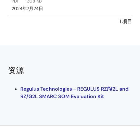
PDF
308 KB
2024年7月24日
1 项目
资源
Regulus Technologies - REGULUS RZ/V2L and
RZ/G2L SMARC SOM Evaluation Kit