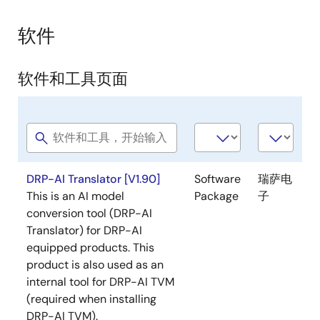
软件
软件和工具页面
Software
Software
公
title
type
司
DRP-AI Translator [V1.90]
Software
瑞萨电
This is an AI model
Package
子
conversion tool (DRP-AI
Translator) for DRP-AI
equipped products. This
product is also used as an
internal tool for DRP-AI TVM
(required when installing
DRP-AI TVM).