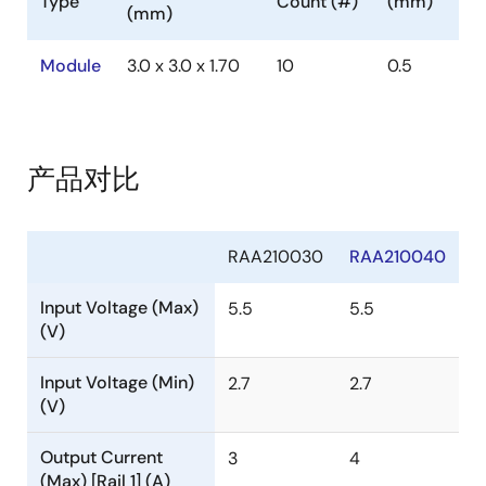
Type
Count (#)
(mm)
(mm)
Module
3.0 x 3.0 x 1.70
10
0.5
产品对比
RAA210030
RAA210040
Input Voltage (Max)
5.5
5.5
(V)
Input Voltage (Min)
2.7
2.7
(V)
Output Current
3
4
(Max) [Rail 1] (A)