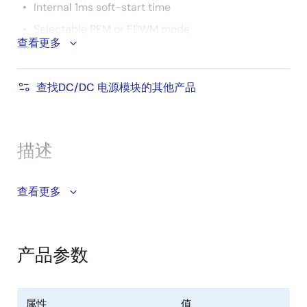
Internal 1ms soft-start time
Selectable PFM or FPWM mode
查看更多
Soft-stop output discharge
UVLO, OCP, negative OCP, OVP, and OTP
查找DC/DC 电源模块的其他产品
OCP/Short-Circuit Protection (SCP)
hiccup mode
Compact RoHS compliant
描述
3mm×3mm×1.08mm (1.15mm Max) dual flat no-
lead (DFN) embedded laminate package
The RAA210030 power module is a compact, single-
查看更多
channel, synchronous step-down, non-isolated
complete power supply, capable of delivering up to
3A of continuous current. By operating from a single
产品参数
2.7V to 5.5V input power rail and integrating the
controller, gate driver, power inductor, and MOSFETs,
the RAA210030 is optimized for space-constrained
属性
值
applications.