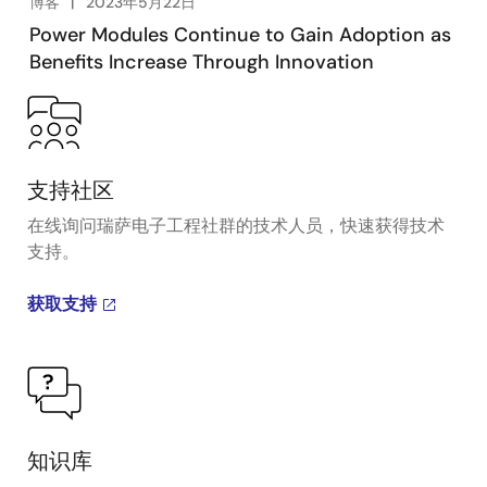
博客
2023年5月22日
for high current applications (20A and 30A,
Power Modules Continue to Gain Adoption as
respectively) while mini modules RAA210030 and
Benefits Increase Through Innovation
RAA210040 target low current applications requiring
an extremely small form factor.
支持社区
在线询问瑞萨电子工程社群的技术人员，快速获得技术
支持。
获取支持
知识库