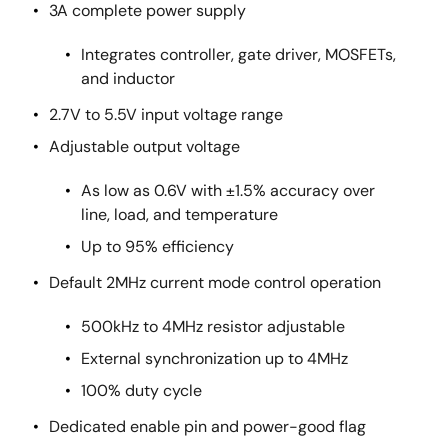
3A complete power supply
Integrates controller, gate driver, MOSFETs,
and inductor
2.7V to 5.5V input voltage range
Adjustable output voltage
As low as 0.6V with ±1.5% accuracy over
line, load, and temperature
Up to 95% efficiency
Default 2MHz current mode control operation
500kHz to 4MHz resistor adjustable
External synchronization up to 4MHz
100% duty cycle
Dedicated enable pin and power-good flag