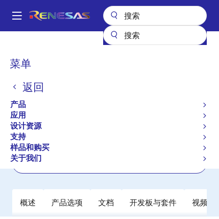
跳
转
A
到
Main
主
产品
电源管理
DC/DC 电源模块
RAA210030
navigation
要
面
菜单
RAA210030
内
包
容
返回
有效
产品长期供货
屑
5V, 3A Step-Down DC/DC Low Profile
产品
Mini Module with Integrated Inductor
应用
设计资源
支持
数据手册
样品和购买
关于我们
立即订购
概述
产品选项
文档
开发板与套件
视频和