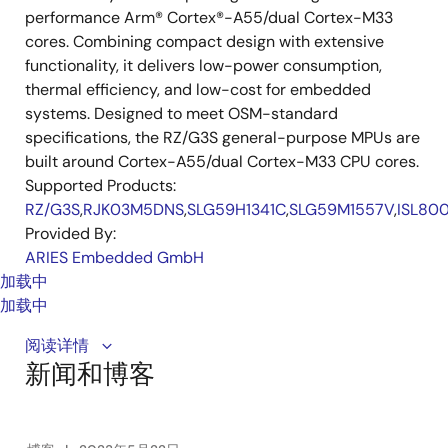
performance Arm® Cortex®-A55/dual Cortex-M33
cores. Combining compact design with extensive
functionality, it delivers low-power consumption,
thermal efficiency, and low-cost for embedded
systems. Designed to meet OSM-standard
specifications, the RZ/G3S general-purpose MPUs are
built around Cortex-A55/dual Cortex-M33 CPU cores.
Supported Products:
RZ/G3S
,
RJK03M5DNS
,
SLG59H1341C
,
SLG59M1557V
,
ISL800
Provided By:
ARIES Embedded GmbH
加载中
加载中
An overview of Renesas’ digital and analog power
阅读详情
新闻和博客
module lineup, which is designed to have excellent
efficiency, output voltage accuracy and transient
response in an optimized solution size. The RRM12120
and RAA210130 digital power modules are designed