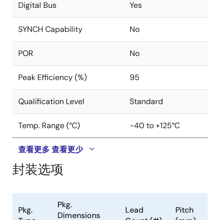
modulation (FPWM) at light load. FPWM reduces noise
Digital Bus
Yes
and RF interference, while PFM provides higher
efficiency by reducing switching losses at light loads.
SYNCH Capability
No
POR
No
Peak Efficiency (%)
95
Qualification Level
Standard
Temp. Range (°C)
-40 to +125°C
查看更多
查看更少
封装选项
Pkg.
Pkg.
Lead
Pitch
Dimensions