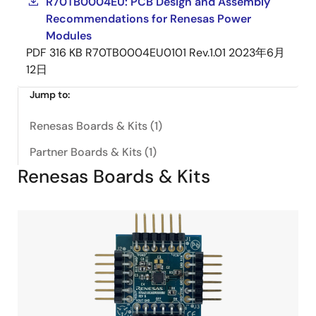
R70TB0004EU: PCB Design and Assembly
Recommendations for Renesas Power
Modules
PDF
316 KB
R70TB0004EU0101 Rev.1.01
2023年6月
12日
Jump to:
Renesas Boards & Kits (1)
Partner Boards & Kits (1)
Renesas Boards & Kits