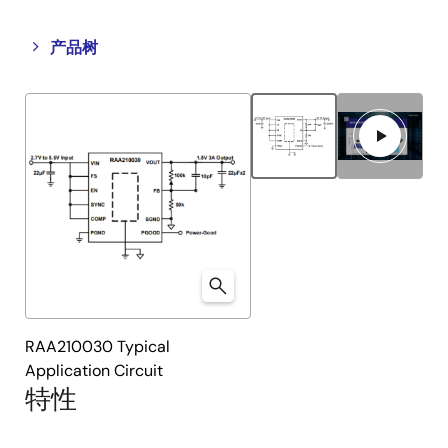
Close
Open
产品树
product
product
tree
tree
menu
menu
RAA210030 Typical
Application Circuit
特性