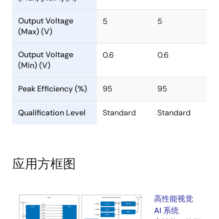
Output Voltage
5
5
(Max) (V)
Output Voltage
0.6
0.6
(Min) (V)
Peak Efficiency (%)
95
95
Qualification Level
Standard
Standard
应用方框图
高性能视觉
AI 系统