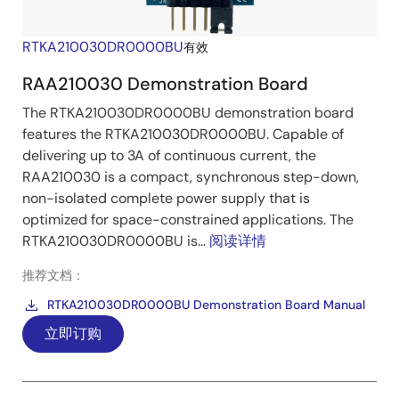
RTKA210030DR0000BU
有效
RAA210030 Demonstration Board
The RTKA210030DR0000BU demonstration board
features the RTKA210030DR0000BU. Capable of
delivering up to 3A of continuous current, the
RAA210030 is a compact, synchronous step-down,
non-isolated complete power supply that is
optimized for space-constrained applications. The
RTKA210030DR0000BU is...
阅读详情
推荐文档：
RTKA210030DR0000BU Demonstration Board Manual
立即订购