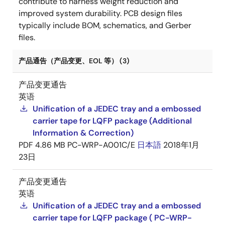
contribute to harness weight reduction and
improved system durability. PCB design files
typically include BOM, schematics, and Gerber
files.
产品通告（产品变更、EOL 等） (3)
产品变更通告
英语
Unification of a JEDEC tray and a embossed
carrier tape for LQFP package (Additional
Information & Correction)
PDF
4.86 MB
PC-WRP-A001C/E
日本語
2018年1月
23日
产品变更通告
英语
Unification of a JEDEC tray and a embossed
carrier tape for LQFP package ( PC-WRP-