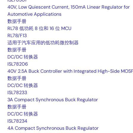
40V, Low Quiescent Current, 150mA Linear Regulator for
Automotive Applications
数据手册
RL78 低功耗 8 位和 16 位 MCU
RL78/F13
适用于汽车应用的低功耗微控制器
数据手册
DC/DC 转换器
ISL78206
40V 2.5A Buck Controller with Integrated High-Side MOS
数据手册
DC/DC 转换器
ISL78233
3A Compact Synchronous Buck Regulator
数据手册
DC/DC 转换器
ISL78234
4A Compact Synchronous Buck Regulator