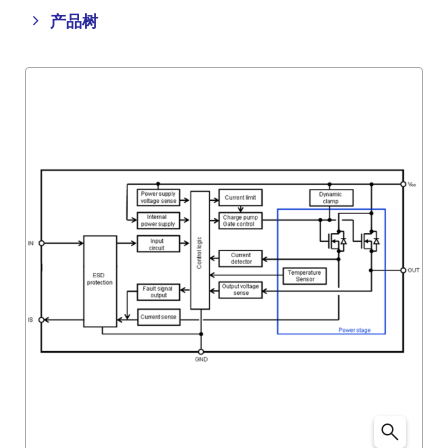
Close
Open
产品树
product
product
tree
tree
menu
menu