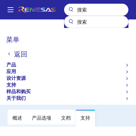
跳
转
A
到
Main
主
产品
电源管理
自带防护功能的智能功率器件
RAJ2800044H12HPF
navigation
要
面
菜单
RAJ2800044H12HPF
内
包
容
返回
有效
屑
用于汽车应用的智能电源器件
产品
应用
设计资源
数据手册
支持
样品和购买
立即订购
关于我们
概述
产品选项
文档
支持