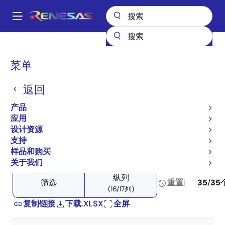
跳
转
A
到
Main
主
产品
传感器产品
传感器信号调节器（SSC/AFE）
navigation
要
产品选择器: 传感器信号调节器（SSC/AFE）
面
菜单
内
包
产品选择器: 传感器信号调
容
返回
屑
节器（SSC/AFE）
产品
应用
设计资源
支持
Close
Open
产品树
样品和购买
product
product
关于我们
tree
tree
纵列
menu
menu
筛选
重置
35
/
35
(16/17列)
复制链接
下载.XLSX
全屏