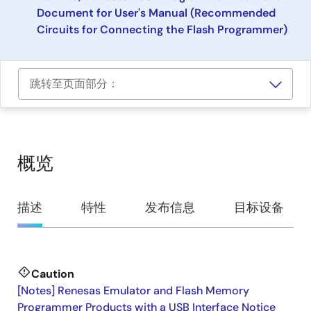
Document for User's Manual (Recommended
Circuits for Connecting the Flash Programmer)
跳转至页面部分：
概览
概
描述
特性
发布信息
目标设备
览
Caution
描
[Notes] Renesas Emulator and Flash Memory
述
Programmer Products with a USB Interface Notice