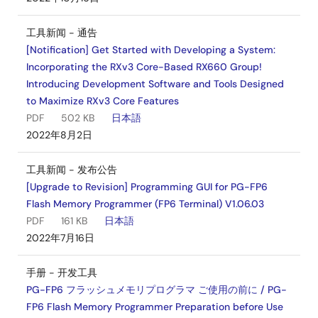
工具新闻 - 通告
[Notification] Get Started with Developing a System:
Incorporating the RXv3 Core-Based RX660 Group!
Introducing Development Software and Tools Designed
to Maximize RXv3 Core Features
PDF
502 KB
日本語
2022年8月2日
工具新闻 - 发布公告
[Upgrade to Revision] Programming GUI for PG-FP6
Flash Memory Programmer (FP6 Terminal) V1.06.03
PDF
161 KB
日本語
2022年7月16日
手册 - 开发工具
PG-FP6 フラッシュメモリプログラマ ご使用の前に / PG-
FP6 Flash Memory Programmer Preparation before Use