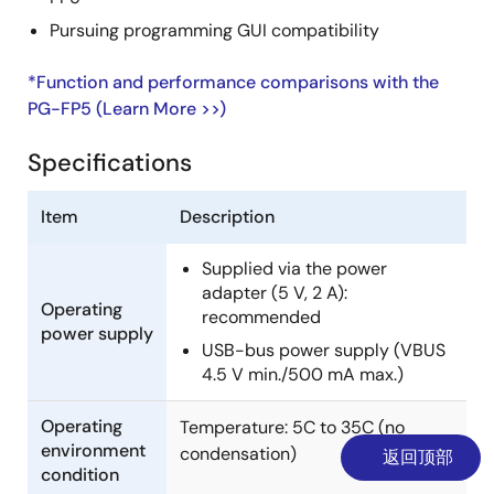
Pursuing programming GUI compatibility
*Function and performance comparisons with the
PG-FP5 (Learn More >>)
Specifications
Item
Description
Supplied via the power
adapter (5 V, 2 A):
Operating
recommended
power supply
USB-bus power supply (VBUS
4.5 V min./500 mA max.)
Operating
Temperature: 5C to 35C (no
environment
condensation)
返回顶部
condition