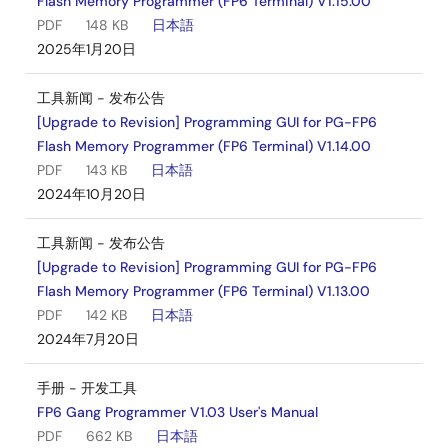
Flash Memory Programmer (FP6 Terminal) V1.15.00
PDF
148 KB
日本語
2025年1月20日
工具新闻 - 发布公告
[Upgrade to Revision] Programming GUI for PG-FP6
Flash Memory Programmer (FP6 Terminal) V1.14.00
PDF
143 KB
日本語
2024年10月20日
工具新闻 - 发布公告
[Upgrade to Revision] Programming GUI for PG-FP6
Flash Memory Programmer (FP6 Terminal) V1.13.00
PDF
142 KB
日本語
2024年7月20日
手册 - 开发工具
FP6 Gang Programmer V1.03 User's Manual
PDF
662 KB
日本語