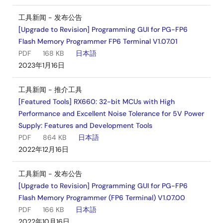
工具新闻 - 发布公告
[Upgrade to Revision] Programming GUI for PG-FP6
Flash Memory Programmer FP6 Terminal V1.07.01
PDF
168 KB
日本語
2023年1月16日
工具新闻 - 推介工具
[Featured Tools] RX660: 32-bit MCUs with High
Performance and Excellent Noise Tolerance for 5V Power
Supply: Features and Development Tools
PDF
864 KB
日本語
2022年12月16日
工具新闻 - 发布公告
[Upgrade to Revision] Programming GUI for PG-FP6
Flash Memory Programmer (FP6 Terminal) V1.07.00
PDF
166 KB
日本語
2022年10月16日