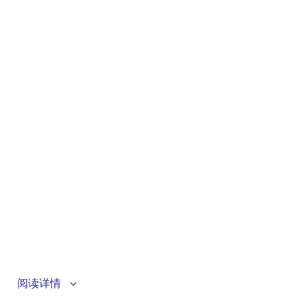
This video demonstrates how to obtain and set up the
阅读详情
PG-FP6, and how to use it with the Fast Prototyping