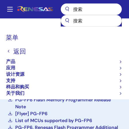
跳
转
A
到
Main
主
设计资源
开发工具
PG-FP6
navigation
要
面
菜单
PG-FP6
内
包
容
返回
有效
屑
编程器（单元/软件）
产品
应用
设计资源
立即订购
支持
PG-FP6 V1.20 Flash Memory Programmer User's
样品和购买
Manual
关于我们
PG-FP6 Flash Memory Programmer Release
Note
[Flyer] PG-FP6
List of MCUs supported by PG-FP6
PG-FP6, Renesas Flash Programmer Additional