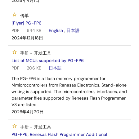
2026年4月1日
传单
[Flyer] PG-FP6
PDF
644 KB
English
,
日本語
2024年12月18日
手册 - 开发工具
List of MCUs supported by PG-FP6
PDF
206 KB
日本語
The PG-FP6 is a flash memory programmer for
Mmicrocontrollers from Renesas Electronics. Stand-alone
writing is supported. The microcontrollers, interfaces, and
parameter files supported by Renesas Flash Programmer
V3 are listed.
2026年4月20日
手册 - 开发工具
PG-FP6, Renesas Flash Programmer Additional