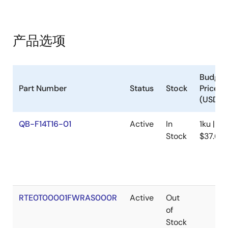
details the connection setup between the host PC, PG-
FP6, and target system, creation of setting and macro
files, and execution of commands through
communications software. It supports various device
产品选项
families including RA, RL78, RX, RH850, and others.
Procedures cover flash memory operations such as
erasure, programming, and verification, with examples of
multi-file and gang programming.
Budget
2020年6月26日
Part Number
Status
Stock
Price
(USD)
工具新闻 - 发布公告
QB-F14T16-01
Active
In
1ku |
【新发售】 新款闪存编程器：PG-FP6 - 进一步强化高性
Stock
$37.65
能、安全性和面向生产线的功能-
PDF
528 KB
English
,
日本語
2020年6月17日
工具新闻 - 注意事项
RTE0T00001FWRAS000R
Active
Out
[Notes] PG-FP6, PG-FP5 Flash Memory Programmer
of
PDF
105 KB
日本語
Stock
2019年9月16日