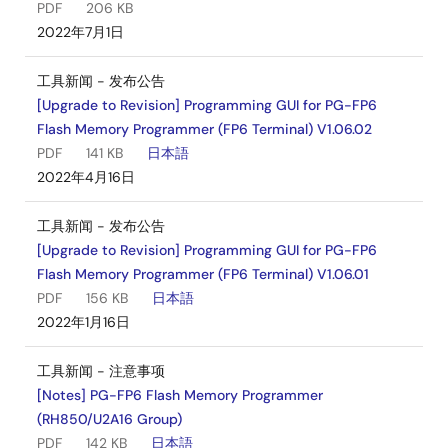
PDF
206 KB
2022年7月1日
工具新闻 - 发布公告
[Upgrade to Revision] Programming GUI for PG-FP6
Flash Memory Programmer (FP6 Terminal) V1.06.02
PDF
141 KB
日本語
2022年4月16日
工具新闻 - 发布公告
[Upgrade to Revision] Programming GUI for PG-FP6
Flash Memory Programmer (FP6 Terminal) V1.06.01
PDF
156 KB
日本語
2022年1月16日
工具新闻 - 注意事项
[Notes] PG-FP6 Flash Memory Programmer
(RH850/U2A16 Group)
PDF
142 KB
日本語