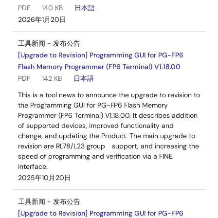
PDF
140 KB
日本語
2026年1月20日
工具新闻 - 发布公告
[Upgrade to Revision] Programming GUI for PG-FP6
Flash Memory Programmer (FP6 Terminal) V1.18.00
PDF
142 KB
日本語
This is a tool news to announce the upgrade to revision to
the Programming GUI for PG-FP6 Flash Memory
Programmer (FP6 Terminal) V1.18.00. It describes addition
of supported devices, improved functionality and
change, and updating the Product. The main upgrade to
revision are RL78/L23 group support, and increasing the
speed of programming and verification via a FINE
interface.
2025年10月20日
工具新闻 - 发布公告
[Upgrade to Revision] Programming GUI for PG-FP6