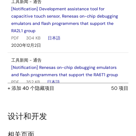
工具新闻 - 通告
[Notification] Development assistance tool for
capacitive touch sensor, Renesas on-chip debugging
emulators and flash programmers that support the
RA2L1 group
PDF
304 KB
日本語
2020年12月2日
工具新闻 - 通告
[Notification] Renesas on-chip debugging emulators
and flash programmers that support the RA6T1 group
PDF
352 KB
日本語
+ 添加 40 个隐藏项目
50 项目
2020年10月28日
工具新闻 - 通告
[Notification] Flash Programmer Survey Invitation
设计和开发
PDF
29 KB
日本語
2020年10月16日
相关页面