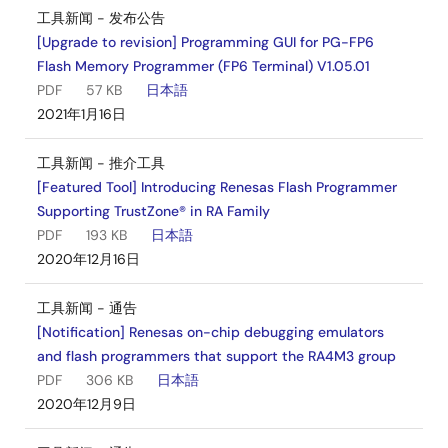
工具新闻 - 发布公告
[Upgrade to revision] Programming GUI for PG-FP6
Flash Memory Programmer (FP6 Terminal) V1.05.01
PDF
57 KB
日本語
2021年1月16日
工具新闻 - 推介工具
[Featured Tool] Introducing Renesas Flash Programmer
Supporting TrustZone® in RA Family
PDF
193 KB
日本語
2020年12月16日
工具新闻 - 通告
[Notification] Renesas on-chip debugging emulators
and flash programmers that support the RA4M3 group
PDF
306 KB
日本語
2020年12月9日