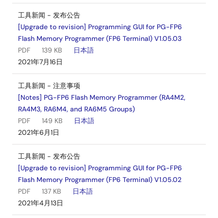
工具新闻 - 发布公告
[Upgrade to revision] Programming GUI for PG-FP6
Flash Memory Programmer (FP6 Terminal) V1.05.03
PDF
139 KB
日本語
2021年7月16日
工具新闻 - 注意事项
[Notes] PG-FP6 Flash Memory Programmer (RA4M2,
RA4M3, RA6M4, and RA6M5 Groups)
PDF
149 KB
日本語
2021年6月1日
工具新闻 - 发布公告
[Upgrade to revision] Programming GUI for PG-FP6
Flash Memory Programmer (FP6 Terminal) V1.05.02
PDF
137 KB
日本語
2021年4月13日