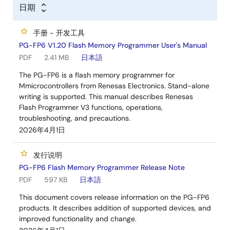
日期
手册 - 开发工具
PG-FP6 V1.20 Flash Memory Programmer User's Manual
PDF
2.41 MB
日本語
The PG-FP6 is a flash memory programmer for
Mmicrocontrollers from Renesas Electronics. Stand-alone
writing is supported. This manual describes Renesas
Flash Programmer V3 functions, operations,
troubleshooting, and precautions.
2026年4月1日
发行说明
PG-FP6 Flash Memory Programmer Release Note
PDF
597 KB
日本語
This document covers release information on the PG-FP6
products. It describes addition of supported devices, and
improved functionality and change.