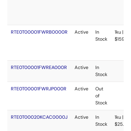
工具新闻 - 注意事项
[Notes] PG-FP6 Flash Memory Programmer
PDF
105 KB
日本語
RTE0T00001FWRB0000R
Active
In
1ku |
2019年5月10日
Stock
$159.18
工具新闻 - 注意事项
[Notes] PG-FP6/PG-FP5 Flash Memory Programmer,
Renesas Flash Programmer
RTE0T00001FWREA000R
Active
In
PDF
118 KB
日本語
Stock
2019年2月1日
RTE0T00001FWRJP000R
Active
Out
工具新闻 - 注意事项
of
[Notes] PG-FP6 Flash Memory Programmer
Stock
PDF
115 KB
日本語
2018年7月16日
RTE0T00020KCAC0000J
Active
In
1ku |
Stock
$25.88