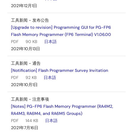
2021年12月1日
工具新闻 - 发布公告
[Upgrade to revision] Programming GUI for PG-FP6
Flash Memory Programmer (FP6 Terminal) V1.06.00
PDF
90 KB
日本語
2021年10月13日
工具新闻 - 通告
[Notification] Flash Programmer Survey Invitation
PDF
92 KB
日本語
2021年10月1日
工具新闻 - 注意事项
[Notes] PG-FP6 Flash Memory Programmer (RA4M2,
RA4M3, RA6M4, and RA6M5 Groups)
PDF
144 KB
日本語
2021年7月16日