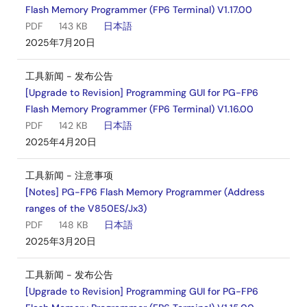
Flash Memory Programmer (FP6 Terminal) V1.17.00
PDF
143 KB
日本語
2025年7月20日
工具新闻 - 发布公告
[Upgrade to Revision] Programming GUI for PG-FP6
Flash Memory Programmer (FP6 Terminal) V1.16.00
PDF
142 KB
日本語
2025年4月20日
工具新闻 - 注意事项
[Notes] PG-FP6 Flash Memory Programmer (Address
ranges of the V850ES/Jx3)
PDF
148 KB
日本語
2025年3月20日
工具新闻 - 发布公告
[Upgrade to Revision] Programming GUI for PG-FP6