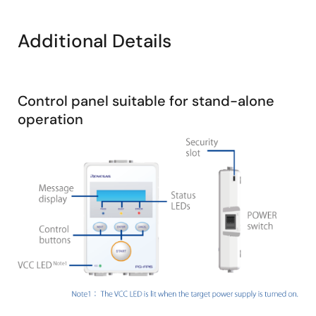
Board for the RL78/G23.
Additional Details
The RL78/G23 FPB Board is used in this video; the
procedure is the same for other families.
Control panel suitable for stand-alone
operation
图
像