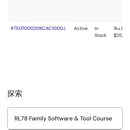
RTE0T00020KCAC1000J
Active
In
1ku |
Stock
$25.88
探索
RL78 Family Software & Tool Course