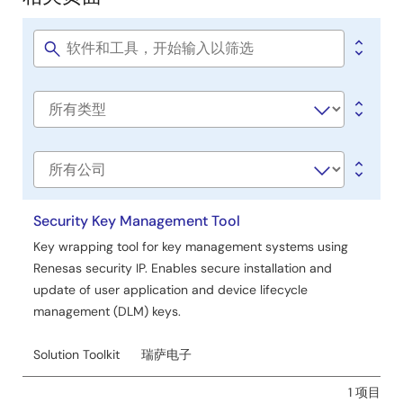
相
工具新闻 - 注意事项
关
[Notes] PG-FP6, PG-FP5 Flash Memory Programmer
页
PDF
29 KB
日本語
Software
title
2020年10月1日
面
Software
工具新闻 - 发布公告
type
[Upgrade to revision] Programming GUI for PG-FP6
Flash Memory Programmer (FP6 Terminal) V1.05.00
公
PDF
72 KB
日本語
司
2020年10月1日
Security Key Management Tool
Key wrapping tool for key management systems using
应用说明
Renesas security IP. Enables secure installation and
PG-FP6 Usage of Communications Commands
update of user application and device lifecycle
PDF
369 KB
日本語
management (DLM) keys.
AI 生成的摘要:
Communications commands enable
automated control and programming of Renesas
Solution Toolkit
瑞萨电子
microcontrollers and ICs via the PG-FP6 flash
programmer using a serial interface. The document
1 项目