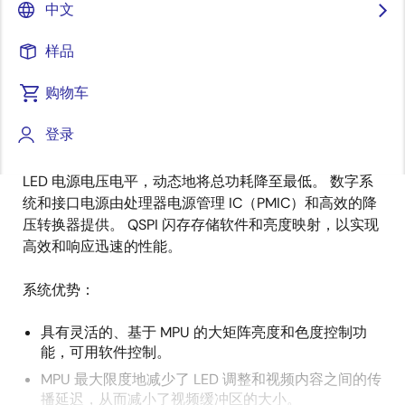
中文
概
描述
样品
述
购物车
®
®
基于 Arm
Cortex
-R4 的实时 MPU 可与我们的高精度
描
登录
32 通道 LED 背光驱动器搭配，控制用于最先进电视的大
述
型矩阵 LED 背光系统。 集成的驱动器反馈通道通过控制
LED 电源电压电平，动态地将总功耗降至最低。 数字系
统和接口电源由处理器电源管理 IC（PMIC）和高效的降
压转换器提供。 QSPI 闪存存储软件和亮度映射，以实现
高效和响应迅速的性能。
系统优势：
具有灵活的、基于 MPU 的大矩阵亮度和色度控制功
能，可用软件控制。
MPU 最大限度地减少了 LED 调整和视频内容之间的传
播延迟，从而减小了视频缓冲区的大小。