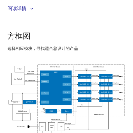
动态 LED 电源电压调节可最大限度地减少功率损耗。
阅读详情
高度集成、高效的系统 PMIC。
从 LLC 开始的单个可变电压轨，为 LED 和系统电源供
电。
方框图
选择相应模块，寻找适合您设计的产品
Skip
interactive
MCU I/F Board
LED Plate Board
block
VDRV
T-Con
Sync Signal
MPU
(Vsync/Hsync)
diagram
GPIO
Daisy Chain
Daisy Chain
SPI1
32ch LED Driver
32ch LED Driver
Main TV SoC
LED Brightness Map
Ethernet
Daisy Chain
Daisy Chain
SPI2
32ch LED Driver
32ch LED Driver
Daisy Chain
Daisy Chain
SPI3
32ch LED Driver
32ch LED Driver
2
I
C
Daisy Chain
Daisy Chain
SPI4
32ch LED Driver
32ch LED Driver
Temperature
QSPI
QSPI Flash
Sensor
5V
3.3V
5V
1.2V
Light Sensor
PMIC
Buck
3.3V
Feedback for VDRV
Power Board
12V VDRV
Wide
PFC
LLC
AC 120V/220V
LLC
FB