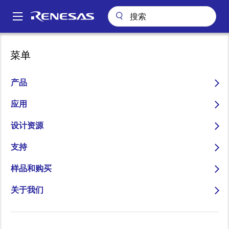
跳
转
A
到
Main
主
应用
消费电子产品
互联家居与娱乐
navigation
菜单
要
Mini-LED 电视背光装置 - 大型矩阵
面
内
包
Mini-LED 电视背光装置 -
容
产品
屑
大型矩阵
应用
设计资源
支持
跳转至页面部分：
样品和购买
关于我们
概述