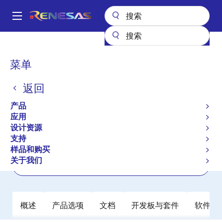
跳
转
A
到
Main
主
产品
时钟与时序
时钟生成
5P35023
navigation
要
面
菜单
5P35023
内
包
容
返回
有效
产品长期供货
屑
VersaClock 3S Programmable Clock
产品
Generator
应用
设计资源
支持
数据手册
样品和购买
关于我们
立即订购
概述
产品选项
文档
开发板与套件
软件与