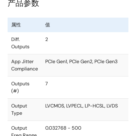
产品参数
属性
值
Diff.
2
Outputs
App Jitter
PCIe Gen1, PCIe Gen2, PCIe Gen3
Compliance
Outputs
7
(#)
Output
LVCMOS, LVPECL, LP-HCSL, LVDS
Type
Output
0.032768 - 500
Freq Range