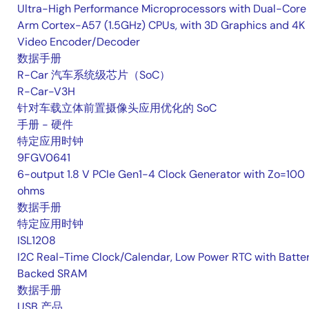
Ultra-High Performance Microprocessors with Dual-Core
Arm Cortex-A57 (1.5GHz) CPUs, with 3D Graphics and 4K
Video Encoder/Decoder
数据手册
R-Car 汽车系统级芯片（SoC）
R-Car-V3H
针对车载立体前置摄像头应用优化的 SoC
手册 - 硬件
特定应用时钟
9FGV0641
6-output 1.8 V PCIe Gen1-4 Clock Generator with Zo=100
ohms
数据手册
特定应用时钟
ISL1208
I2C Real-Time Clock/Calendar, Low Power RTC with Batte
Backed SRAM
数据手册
USB 产品