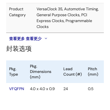
Product
VersaClock 3S, Automotive Timing,
Category
General Purpose Clocks, PCI
Express Clocks, Programmable
Clocks
查看更多
查看更少
封装选项
Pkg.
Pkg.
Lead
Pitch
Dimensions
Type
Count (#)
(mm)
(mm)
VFQFPN
4.0 x 4.0 x 0.9
24
0.5