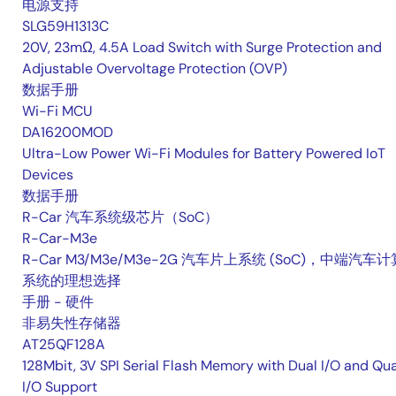
电源支持
SLG59H1313C
20V, 23mΩ, 4.5A Load Switch with Surge Protection and
Adjustable Overvoltage Protection (OVP)
数据手册
Wi-Fi MCU
DA16200MOD
Ultra-Low Power Wi-Fi Modules for Battery Powered IoT
Devices
数据手册
R-Car 汽车系统级芯片（SoC）
R-Car-M3e
R-Car M3/M3e/M3e-2G 汽车片上系统 (SoC)，中端汽车计
系统的理想选择
手册 - 硬件
非易失性存储器
AT25QF128A
128Mbit, 3V SPI Serial Flash Memory with Dual I/O and Qu
I/O Support