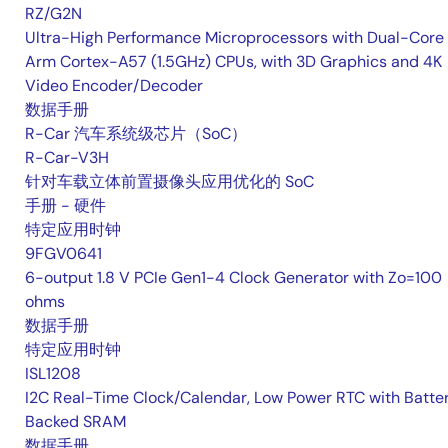
RZ/G2N
Ultra-High Performance Microprocessors with Dual-Core
Arm Cortex-A57 (1.5GHz) CPUs, with 3D Graphics and 4K
Video Encoder/Decoder
数据手册
R-Car 汽车系统级芯片（SoC）
R-Car-V3H
针对车载立体前置摄像头应用优化的 SoC
手册 - 硬件
特定应用时钟
9FGV0641
6-output 1.8 V PCIe Gen1-4 Clock Generator with Zo=100
ohms
数据手册
特定应用时钟
ISL1208
I2C Real-Time Clock/Calendar, Low Power RTC with Batte
Backed SRAM
数据手册