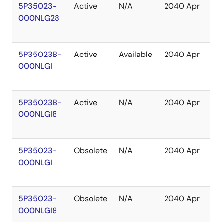
5P35023-
Active
N/A
2040 Apr
In
000NLG28
St
5P35023B-
Active
Available
2040 Apr
In
000NLGI
St
5P35023B-
Active
N/A
2040 Apr
In
000NLGI8
St
5P35023-
Obsolete
N/A
2040 Apr
In
000NLGI
St
5P35023-
Obsolete
N/A
2040 Apr
Ou
000NLGI8
of