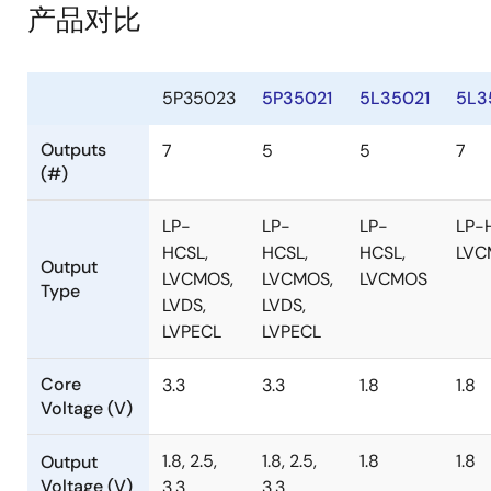
产品对比
5P35023
5P35021
5L35021
5L3
Outputs
7
5
5
7
(#)
LP-
LP-
LP-
LP-
HCSL,
HCSL,
HCSL,
LVC
Output
LVCMOS,
LVCMOS,
LVCMOS
Type
LVDS,
LVDS,
LVPECL
LVPECL
Core
3.3
3.3
1.8
1.8
Voltage (V)
1.8, 2.5,
1.8, 2.5,
1.8
1.8
Output
Voltage (V)
3.3
3.3