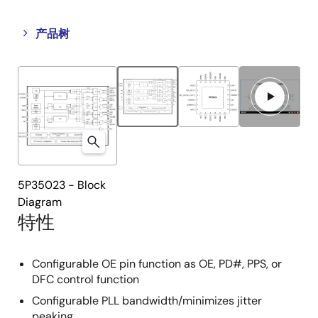
Close
Open
产品树
product
product
tree
tree
menu
menu
5P35023 - Block
Diagram
特性
Configurable OE pin function as OE, PD#, PPS, or
DFC control function
Configurable PLL bandwidth/minimizes jitter
peaking