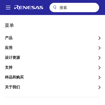
跳
转
A
到
Main
主
应用
工业
楼宇自动化
高端功能丰富的 HMI 平台
navigation
菜单
要
面
高端功能丰富的 HMI 平台
内
包
容
产品
屑
应用
设计资源
跳转至页面部分：
支持
样品和购买
概述
关于我们
概
描述
应用