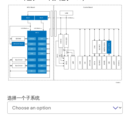
MCU Board
Carrier Board
USB
5V/300mA
Buck
Buck
typ
3.3V/200mA
1.8V/100mA
max
max
MCU
LED Driver
SDRAM
ADC
SDRAM
DC/DC
Audio Amplifier
Audio Codec
QSPI
Ethernet
SPI NOR Flash
CAN T/R
PHY
SPI
SD
LED-
LED+
USB
CAN
VCOM
10.4V
16V
-7V
2
SSI/I
C
LCDC
Bus Driver
SD Card
CAN FD
Camera
Speak
UART
RJ45
RGB
ADC
MIPI
MIC
I3C
Camera
MIPI
Bus Driver
I3C
UART
CN405-1
选择一个子系统
Exiting
Interactive