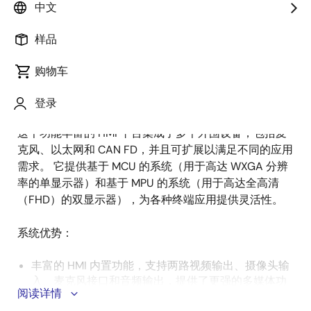
述
中文
样品
对先进人机界面（HMI）的需求在持续增长，因此需要在
描
各个行业中支持多种显示输出（如 RGB 和 MIPI）、灵活
购物车
述
的显示分辨率，以及多种外围设备（如麦克风、扬声
器、以太网和 CAN FD）。
登录
这个功能丰富的 HMI 平台集成了多个外围设备，包括麦
克风、以太网和 CAN FD，并且可扩展以满足不同的应用
需求。 它提供基于 MCU 的系统（用于高达 WXGA 分辨
率的单显示器）和基于 MPU 的系统（用于高达全高清
（FHD）的双显示器），为各种终端应用提供灵活性。
系统优势：
丰富的 HMI 内置功能，支持两路视频输出、摄像头输
入、麦克风接口和音频输出，提供了更强的多媒体功
阅读详情
能以及多用途输入/输出集成功能。