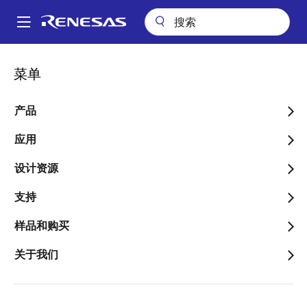
跳
转
A
到
Main
主
应用
汽车
先进的驾驶辅助系统（ADAS）
基础型摄像头监控系统
navigation
菜单
要
面
基础型摄像头监控系统
内
包
容
产品
屑
应用
设计资源
跳转至页面部分：
支持
样品和购买
概述
关于我们
概
描述