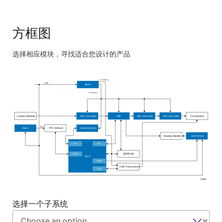
方框图
选择相应模块，寻找适合您设计的产品
Skip
interactive
+3.3V@3A
max
+12V
Buck
block
+3.3V@3A
max
diagram
Camera Module
AHL-Decoder
VSP
AHL-Encoder
AHL-Decoder
Cockpit SoC
+5V
Buck
PTC Defrost
Optical Sensor
Display Monitor
LED Driver
2
2
I
C
I
C
EEPROM
GPIO
MCU
PWM
CAN Transceiver
CAN
CN605
选择一个子系统