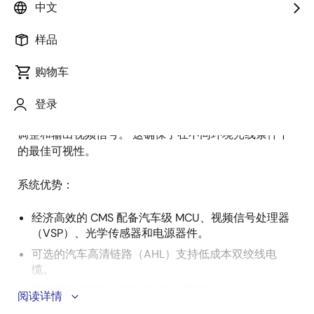
述
中文
样品
这款高性价比的摄像头监控系统（CMS）设计利用车规
描
级 MCU 进行诊断，通过 LCD 视频处理器进行视频调整
购物车
述
和输出。 该系统集成了一个光学传感器，用于测量环境
照度，从而实现动态显示亮度管理。 MCU 负责处理来自
登录
光传感器的数据以控制亮度，而 LCD 视频处理器则负责
调整和输出视频信号。 这确保了在不同环境光线条件下
的最佳可视性。
系统优势：
经济高效的 CMS 配备汽车级 MCU、视频信号处理器
（VSP）、光学传感器和电源器件。
可选的汽车高清链路（AHL）支持低成本双绞线电
缆。
适用于商业和其他车辆的 CMS 应用。
阅读详情