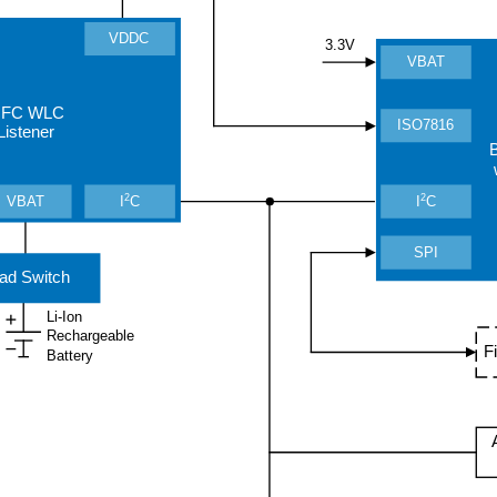
VDDC
3.3V
VBAT
FC WLC
ISO7816
Listener
B
2
2
I
C
VBAT
I
C
SPI
ad Switch
Li-Ion
Rechargeable
F
Battery