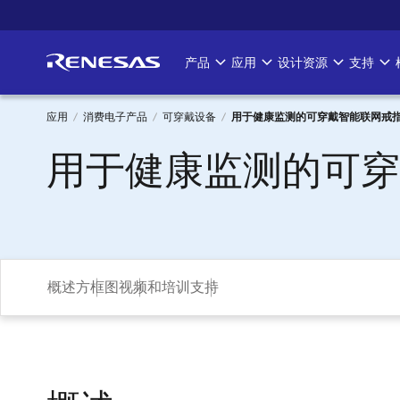
跳
转
到
产品
应用
设计资源
支持
Main
主
要
navigation
内
应用
消费电子产品
可穿戴设备
用于健康监测的可穿戴智能联网戒
容
面
用于健康监测的可穿
包
屑
概述
方框图
视频和培训
支持