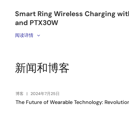
Join Sudhan Puranik, Technical Support Engineer at Re
阅读详情
of our smart ring demo board. In this video, we highli
PTX30W
products. Smart devices are increasingly integ
equipped with NFC for contactless payments and wirel
and activity monitoring. The PTX30W provides a comple
新闻和博客
ensures maximum power transfer and fast charging w
production costs. Discover how Renesas' technology ca
more information, visit the
Smart Ring
page.
博客
2024年7月25日
The Future of Wearable Technology: Revolution