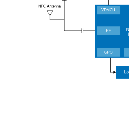
NFC Antenna
VDMCU
N
RF
GPO
Lo