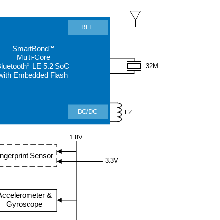
BLE
SmartBond
™
Multi
-Core
32M
luetooth
LE 5.2 SoC
®
with Embedded Flash
DC/DC
L2
1.8V
ingerprint Sensor
3.3V
Accelerometer &
Gyroscope