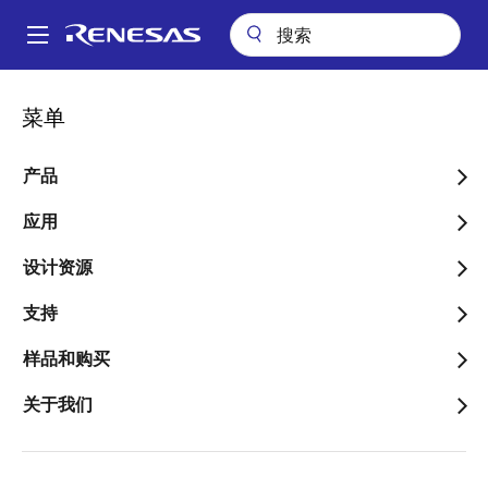
跳
转
A
到
Main
主
应用
工业
楼宇自动化
Wi-Fi 车库门控制器
navigation
菜单
要
面
Wi-Fi 车库门控制器
内
包
容
产品
屑
应用
设计资源
跳转至页面部分：
支持
样品和购买
概述
关于我们
概
描述
应用