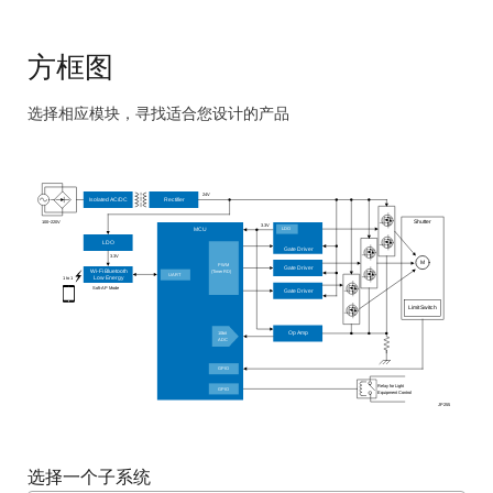
方框图
选择相应模块，寻找适合您设计的产品
Skip
interactive
block
24V
Isolated AC/DC
Rectifier
diagram
100~220V
Shutter
3.3V
LDO
MCU
LDO
Gate Driver
3.3V
M
PWM
Gate Driver
(Timer RD)
Wi-Fi Bluetooth
UART
1 to 1
Low Energy
Soft-AP Mode
Gate Driver
Limit Switch
10bit
Op Amp
ADC
GPIO
Relay for Light
GPIO
Equipment Control
JP255
选择一个子系统