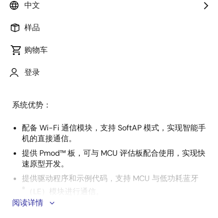
述
中文
样品
这款车库门控制器支持 Wi-Fi 连接，可让您在车内使用
描
智能手机开关车库门并控制照明。 其采用软件启用接入
购物车
述
点（SoftAP）模式运行，无需 Wi-Fi 路由器即可直接与
智能手机通信。 多个智能手机可通过输入 SSID 和密码连
登录
接至该接入点，并控制车库门。
系统优势：
配备 Wi-Fi 通信模块，支持 SoftAP 模式，实现智能手
机的直接通信。
提供 Pmod™ 板，可与 MCU 评估板配合使用，实现快
速原型开发。
提供驱动程序和示例代码，支持 MCU 与低功耗蓝牙
®
（LE）模块进行通信。
阅读详情