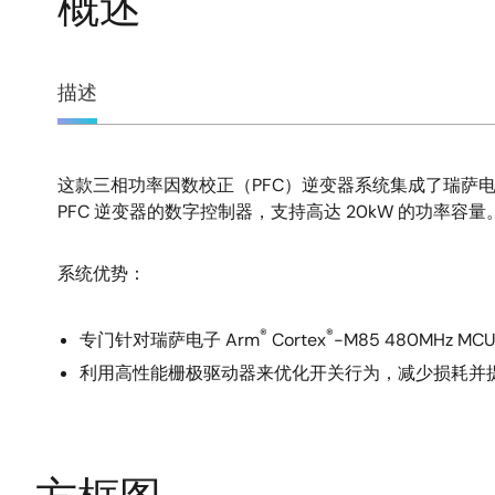
概述
概
描述
述
这款三相功率因数校正（PFC）逆变器系统集成了瑞萨电子
描
PFC 逆变器的数字控制器，支持高达 20kW 的功率容量
述
系统优势：
®
®
专门针对瑞萨电子 Arm
Cortex
-M85 480MHz 
利用高性能栅极驱动器来优化开关行为，减少损耗并