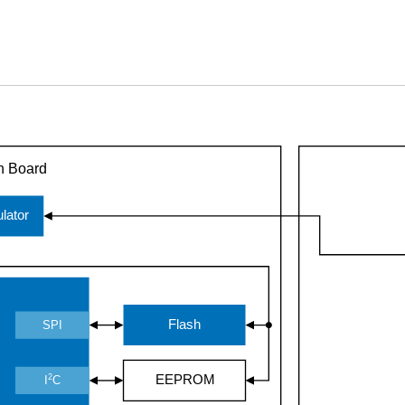
n Board
lator
Flash
SPI
2
EEPROM
I
C