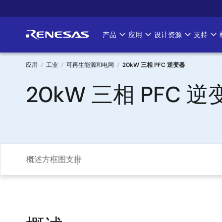
跳
转
到
产品
应用
设计资源
支持
Main
主
要
navigation
内
应用
工业
可再生能源和电网
20kW 三相 PFC 逆变器
容
面
20kW 三相 PFC 逆
包
屑
概述
方框图
支持