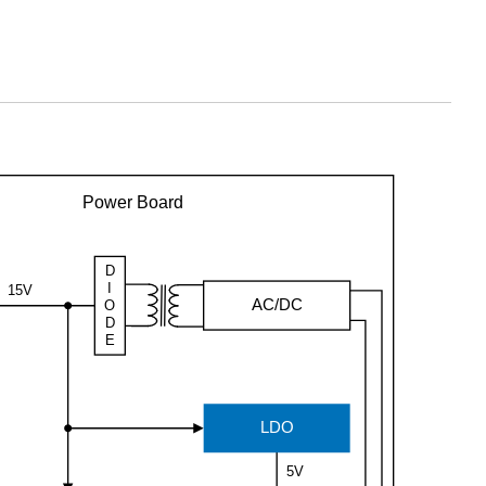
Power Board
D
I
15V
AC/DC
O
D
E
LDO
5V