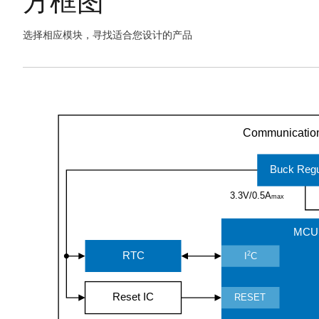
方框图
选择相应模块，寻找适合您设计的产品
Skip
interactive
Exiting
block
Interactive
diagram
Block
Diagram
Communicatio
Buck Regu
3.3V/0.5A
max
MCU
2
RTC
I
C
Reset IC
RESET