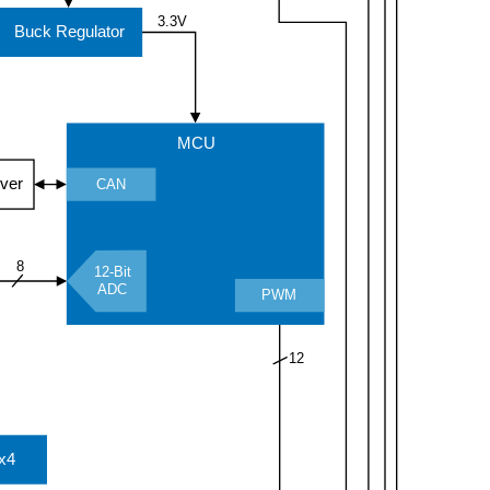
3.3V
Buck Regulator
MCU
ver
CAN
8
12-Bit
ADC
PWM
12
x4