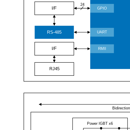
24
I/F
GPIO
RS-485
UART
I/F
RMII
RJ45
Bidirection
Power IGBT x6