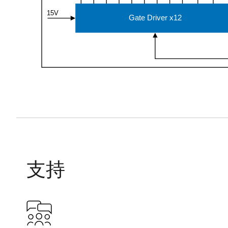
15V
Gate Driver x12
支持