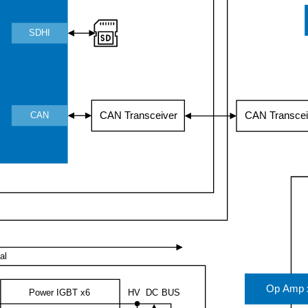
SDHI
CAN Transceiver
CAN Transcei
CAN
al
Op Amp 
Power IGBT x6
HV
DC
BUS