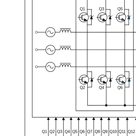
Q1
Q3
Q5
Q2
Q4
Q6
Q1
Q2
Q3
Q4
Q5
Q6
Q7
Q8
Q9
Q10
Q11
Q12