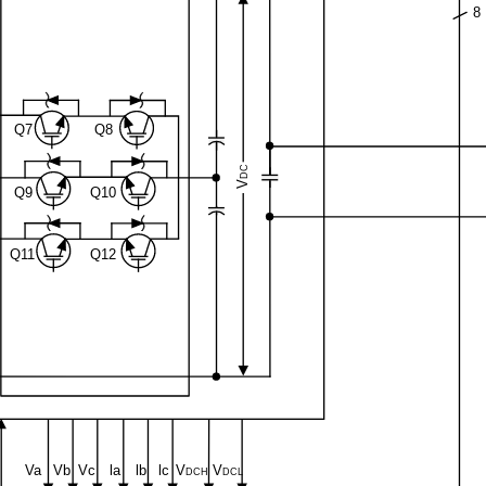
8
Q7
Q8
DC
V
Q9
Q10
Q11
Q12
Va
Vb
Vc
la
lb
lc
V
V
DCH
DCL