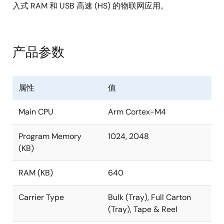
入式 RAM 和 USB 高速 (HS) 的物联网应用。
产品参数
属性
值
Main CPU
Arm Cortex-M4
Program Memory
1024, 2048
(KB)
RAM (KB)
640
Carrier Type
Bulk (Tray), Full Carton
(Tray), Tape & Reel