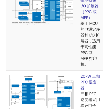
排序器和
I/O 扩展器
（PPC 或
MFP）
基于 MCU
的电源定序
器和 I/O 扩
展器，适用
于高性能
PPC 或
MFP 打印
机。
20kW 三相
PFC 逆变
器
三相 PFC
逆变器采用
瑞萨电子