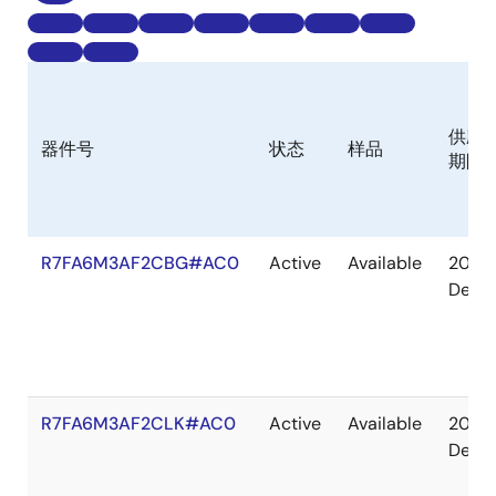
供应
器件号
状态
样品
期限
R7FA6M3AF2CBG#AC0
Active
Available
2036
Dec
R7FA6M3AF2CLK#AC0
Active
Available
2036
Dec