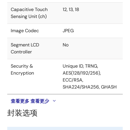
Capacitive Touch
12, 13, 18
Sensing Unit (ch)
Image Codec
JPEG
Segment LCD
No
Controller
Security &
Unique ID, TRNG,
Encryption
AES(128/192/256),
ECC/RSA,
SHA224/SHA256, GHASH
查看更多
查看更少
封装选项