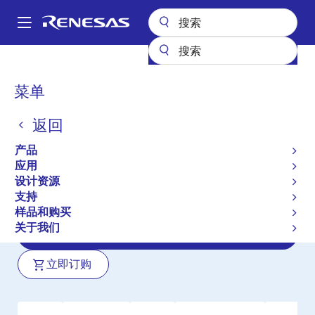
跳
转
A
到
Main
主
产品
微控制器和微处理器
RA Arm Cortex-M MCU
RA6M3
navigation
要
面
菜单
RA6M3
内
包
容
返回
有效
产品长期供货
屑
带有 USB 高速、以太网和 TFT 控制器的
产品
120 MHz 32 位微控制器
应用
设计资源
支持
数据手册
样品和购买
关于我们
用户手册
立即订购