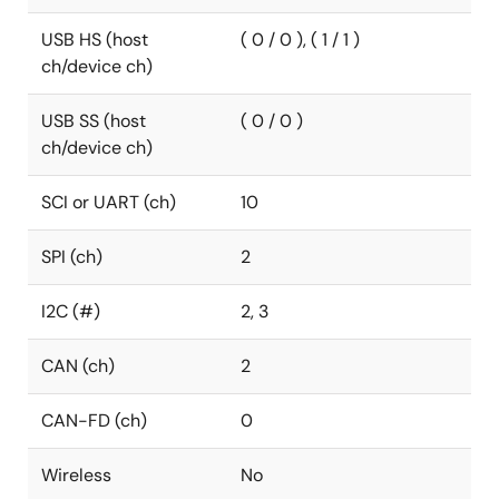
USB HS (host
( 0 / 0 ), ( 1 / 1 )
ch/device ch)
USB SS (host
( 0 / 0 )
ch/device ch)
SCI or UART (ch)
10
SPI (ch)
2
I2C (#)
2, 3
CAN (ch)
2
CAN-FD (ch)
0
Wireless
No