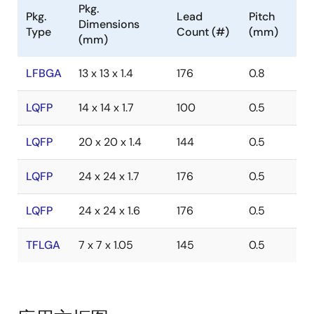
Pkg.
Pkg.
Lead
Pitch
Dimensions
Type
Count (#)
(mm)
(mm)
LFBGA
13 x 13 x 1.4
176
0.8
LQFP
14 x 14 x 1.7
100
0.5
LQFP
20 x 20 x 1.4
144
0.5
LQFP
24 x 24 x 1.7
176
0.5
LQFP
24 x 24 x 1.6
176
0.5
TFLGA
7 x 7 x 1.05
145
0.5