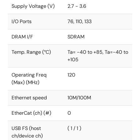
Supply Voltage (V)
2.7 - 3.6
I/O Ports
76, 110, 133
DRAM I/F
SDRAM
Temp. Range (°C)
Ta= -40 to +85, Ta=-40 to
+105
Operating Freq
120
(Max) (MHz)
Ethernet speed
10M/100M
EtherCat (ch) (#)
0
USB FS (host
( 1 / 1 )
ch/device ch)