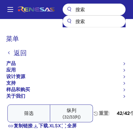
跳
转
A
到
Main
主
产品
Space & Harsh Environment
Hi-Rel Analog
navigation
要
Hi-Rel Operational Amplifiers
面
菜单
Product Selector: Hi-Rel Operational Amplifiers
内
包
容
Product Selector: Hi-Rel
返回
屑
Operational Amplifiers
产品
应用
设计资源
支持
样品和购买
Close
Open
产品树
关于我们
product
product
tree
tree
纵列
menu
menu
筛选
重置
42
/
42
(32/33列)
复制链接
下载.XLSX
全屏