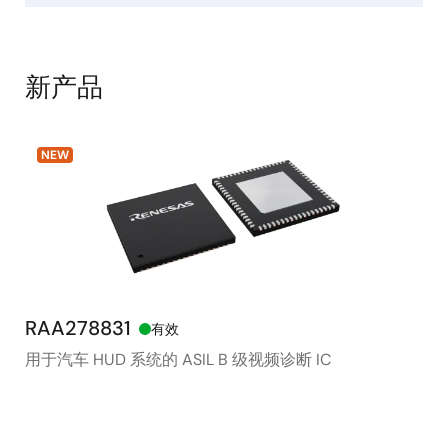
新产品
NEW
RAA278831
RX
有效
用于汽车 HUD 系统的 ASIL B 级视频诊断 IC
48
存