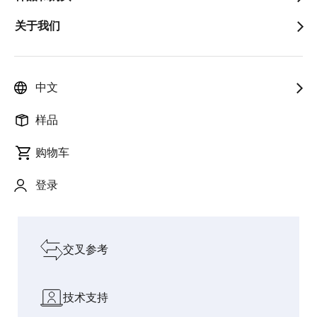
关于我们
以创新赋能人
迈入物
智能烹饪：CUCKOO
连接 AI 与
pause
与社会，加速
理 AI
携手瑞萨电子推出 AI
真实世界
增长
时代
电磁炉灶
的桥梁
中文
探索我们的设计资源
样品
购物车
软件和工具
登录
板和套件
交叉参考
技术支持