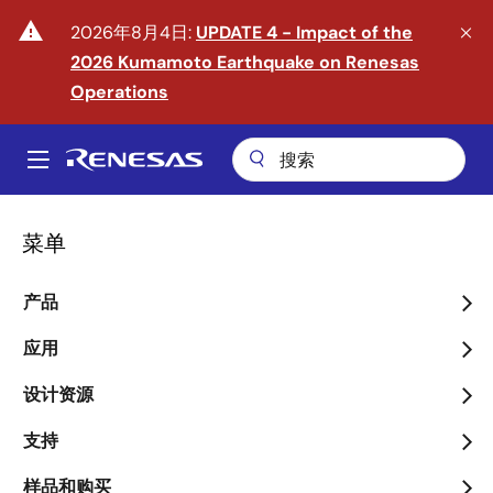
跳
warning
2026年8月4日:
UPDATE 4 - Impact of the
转
2026 Kumamoto Earthquake on Renesas
到
主
Operations
要
内
A
容
Main
navigation
菜单
产品
迈入物理 AI 时代
应用
arrow_back_ios_new
arrow_forward_ios
了解更多
设计资源
支持
样品和购买